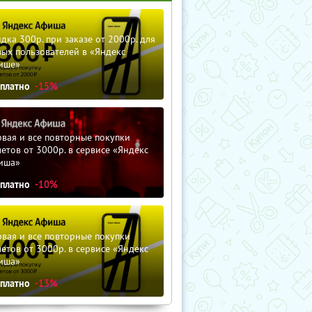
дка 300р. при заказе от 2000р. для
ых пользователей в «Яндекс
ише»
сплатно
-15%
вая и все повторные покупки
етов от 3000р. в сервисе «Яндекс
иша»
сплатно
-10%
вая и все повторные покупки
етов от 3000р. в сервисе «Яндекс
иша»
сплатно
-13%