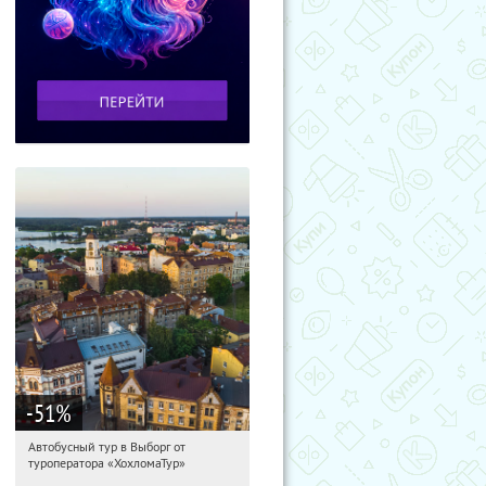
-51
%
Автобусный тур в Выборг от
12:32:00
Купили:
9
туроператора «ХохломаТур»
Сенная площадь