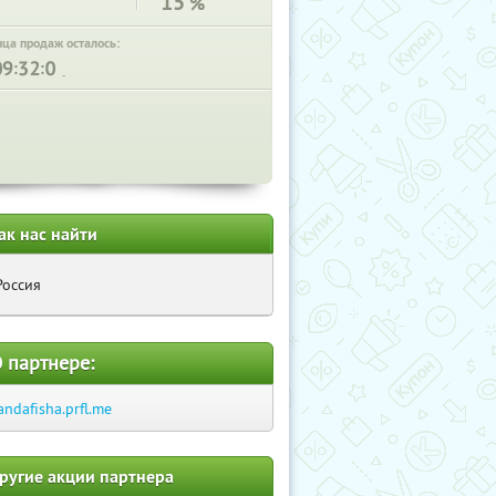
15
%
нца продаж осталось:
:
:
ак нас найти
Россия
 партнере:
andafisha.prfl.me
ругие акции партнера