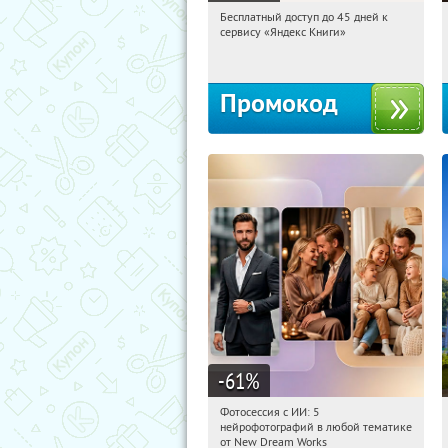
Бесплатный доступ до 45 дней к
12:32:00
Получи первым!
сервису «Яндекс Книги»
Россия
Промокод
-61
%
Фотосессия с ИИ: 5
12:32:00
Купили:
9
нейрофотографий в любой тематике
Россия
от New Dream Works