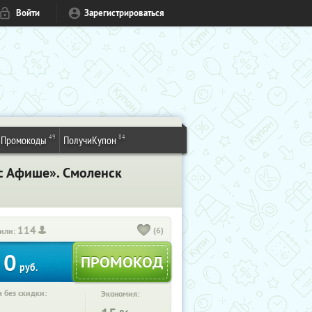
Войти
Зарегистрироваться
49
84
Промокоды
ПолучиКупон
кс Афише». Смоленск
114
(6)
или:
0
руб.
 без скидки:
Экономия: