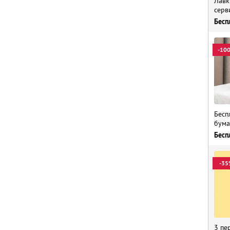
Лавк
серв
Бесп
-10
Бесп
бума
Бесп
-35
3 пе