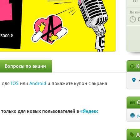
∞
До ко
Вопросы по акции
К
а для
IOS
или
Android
и покажите купон с экрана
О
. только для новых пользователей в
«Яндекс
y
Д