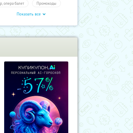
тр, опера балет
Промокоды
Показать все
влечения
Развлечения
учиКупон
Развлечения