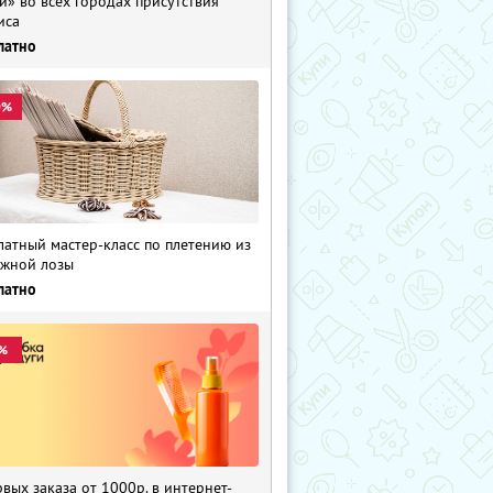
и» во всех городах присутствия
иса
латно
0%
латный мастер-класс по плетению из
жной лозы
латно
%
рвых заказа от 1000р. в интернет-