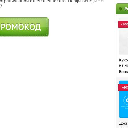
 ограниченной ответственностью "Перфлюенс",
ИНН
57
Р
ПРОМОКОД
-10
Кухо
на м
Бесп
-40
Дост