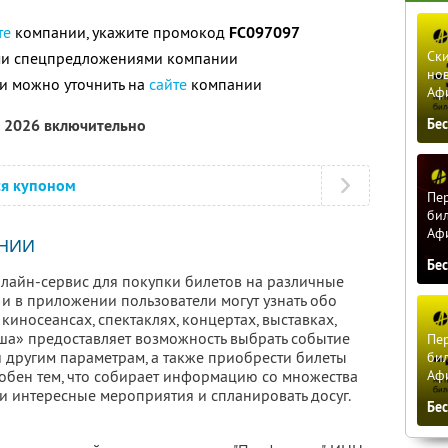
те
компании, укажите промокод
FC097097
Ски
ими спецпредложениями компании
нов
и можно уточнить на
сайте
компании
Аф
а 2026 включительно
Бе
ся купоном
Пер
бил
Аф
НИИ
Бе
лайн-сервис для покупки билетов на различные
 и в приложении пользователи могут узнать обо
киносеансах, спектаклях, концертах, выставках,
иша» предоставляет возможность выбрать событие
Пер
 и другим параметрам, а также приобрести билеты
бил
Аф
добен тем, что собирает информацию со множества
и интересные мероприятия и спланировать досуг.
Бе