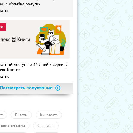
зине «Улыбка радуги»
латно
0%
латный доступ до 45 дней к сервису
екс Книги»
латно
Посмотреть популярные
ет
Билеты
Кинотеатр
ские спектакли
Спектакль