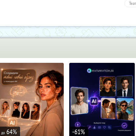
Теа
Раз
Пол
64
%
-61
%
до