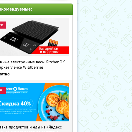
екомендуемые:
0%
нные электронные весы KitchenOK
аркетплейсе Wildberries
латно
%
авка продуктов и еды из «Яндекс