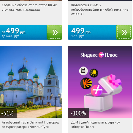
Создание образа от агентства KK AI:
Фотосессия с ИИ: 3
12:32:00
Купили:
64
12:32:00
Купили:
81
стрижка, макияж, одежда
нейрофотографии в любой тематике
Россия
Россия
от KK AI
499
499
от
руб.
руб.
до
6400
руб.
1290
руб.
-51
%
-100
%
Автобусный тур в Великий Новгород
До 45 дней подписки к сервису
12:32:00
Купили:
2
12:32:00
Получили:
19
от туроператора «ХохломаТур»
«Яндекс Плюс»
Сенная площадь
Россия