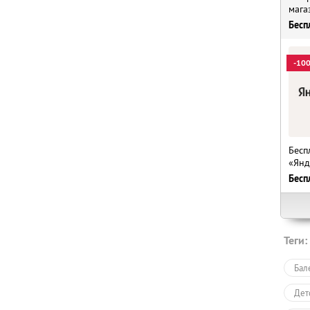
мага
Бесп
-10
Бесп
«Янд
Бесп
Теги:
Бал
Дет