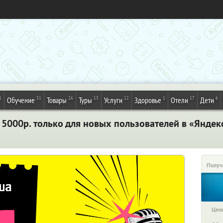
1
31
26
13
12
1
17
6
Обучение
Товары
Туры
Услуги
Здоровье
Отели
Дети
 5000р. только для новых пользователей в «Янде
Получ
Цена