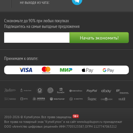
не выходя из чата:
Сэкономьте до 90% при любых покупках
Подпишитесь на самые выгодные предложения
Принимаем к оплате:
2010-2026 © КупиКупон. Все права защищены.
Все права на товарный знак "КупиКупон" и на сайт www.kupikupon.ru принадлежат
OOO «Агентство цифровых решений» ИНН 7705523387, ОГРН 1127747063212