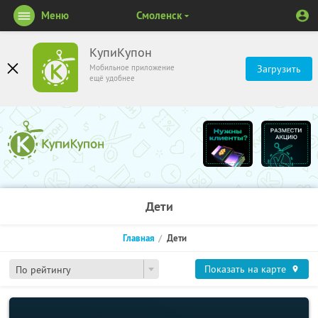
Меню
Смоленск
КупиКупон
Мобильное приложение
Загрузить
ещё удобнее
Дети
Главная
Дети
Показать на карте
По рейтингу