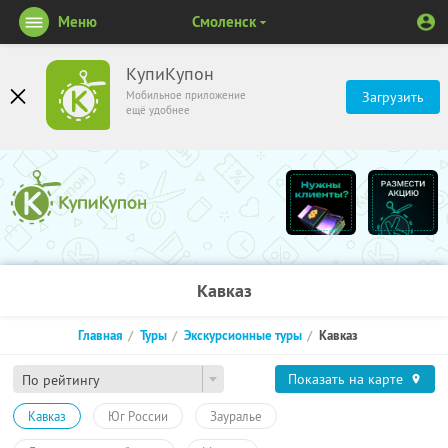
Меню
Смоленск
КупиКупон
Мобильное приложение
Загрузить
ещё удобнее
Кавказ
Главная
Туры
Экскурсионные туры
Кавказ
Показать на карте
По рейтингу
Кавказ
Юг России
Зауралье