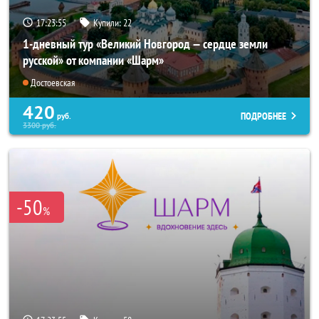
17:23:54
Купили:
22
1-дневный тур «Великий Новгород — сердце земли
русской» от компании «Шарм»
Достоевская
420
ПОДРОБНЕЕ
руб.
3300
руб.
-50
%