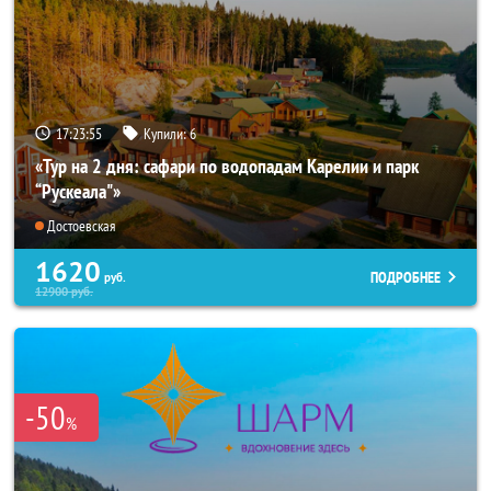
17:23:54
Купили:
6
«Тур на 2 дня: сафари по водопадам Карелии и парк
“Рускеала"»
Достоевская
1620
ПОДРОБНЕЕ
руб.
12900
руб.
-50
%