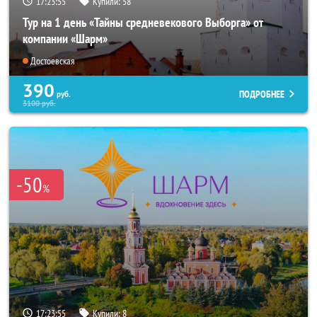
17:23:54
Купили:
58
Тур на 1 день «Тайны средневекового Выборга» от
компании «Шарм»
Достоевская
390
ПОДРОБНЕЕ
руб.
3100
руб.
-50
%
17:23:54
Купили:
8