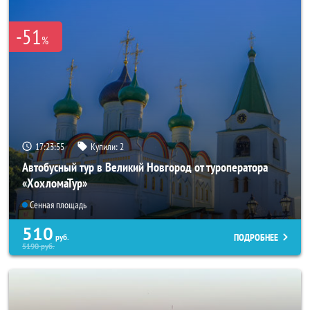
-51
%
17:23:54
Купили:
2
Автобусный тур в Великий Новгород от туроператора
«ХохломаТур»
Сенная площадь
510
ПОДРОБНЕЕ
руб.
5190
руб.