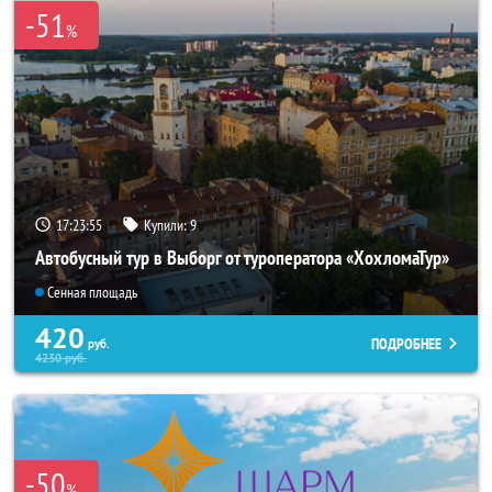
-51
%
17:23:54
Купили:
9
Автобусный тур в Выборг от туроператора «ХохломаТур»
Сенная площадь
420
ПОДРОБНЕЕ
руб.
4230
руб.
-50
%