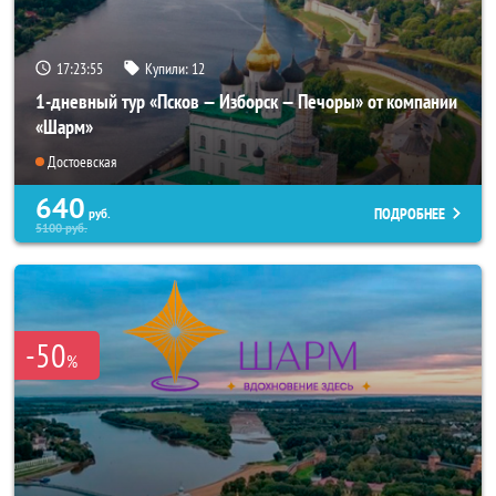
17:23:54
Купили:
12
1-дневный тур «Псков — Изборск — Печоры» от компании
«Шарм»
Достоевская
640
ПОДРОБНЕЕ
руб.
5100
руб.
-50
%