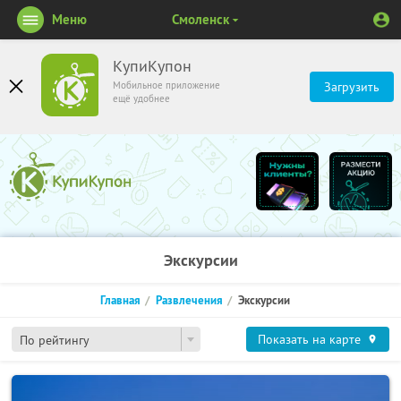
Меню
Смоленск
КупиКупон
Мобильное приложение
Загрузить
ещё удобнее
Экскурсии
Главная
Развлечения
Экскурсии
Показать на карте
По рейтингу