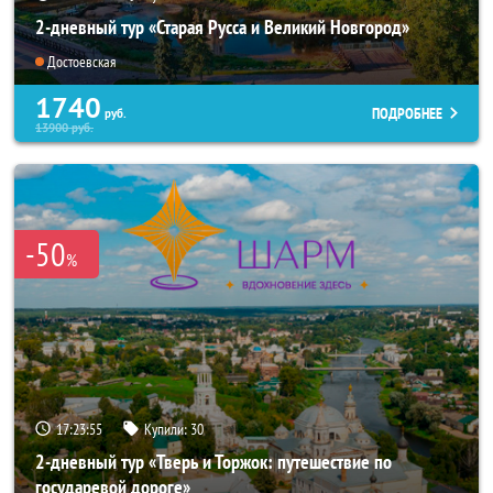
2-дневный тур «Старая Русса и Великий Новгород»
Достоевская
1740
ПОДРОБНЕЕ
руб.
13900
руб.
-50
%
17:23:54
Купили:
30
2-дневный тур «Тверь и Торжок: путешествие по
государевой дороге»