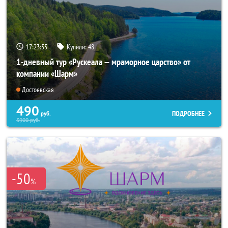
17:23:54
Купили:
48
1-дневный тур «Рускеала — мраморное царство» от
компании «Шарм»
Достоевская
490
ПОДРОБНЕЕ
руб.
3900
руб.
-50
%