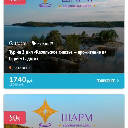
17:23:54
Купили:
39
Тур на 2 дня «Карельское счастье — проживание на
берегу Ладоги»
Достоевская
1740
ПОДРОБНЕЕ
руб.
13900
руб.
-50
%