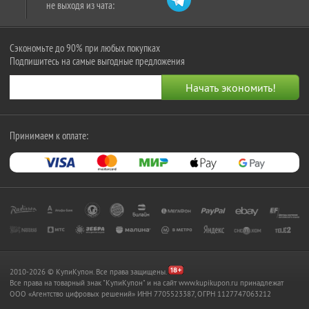
не выходя из чата:
Сэкономьте до 90% при любых покупках
Подпишитесь на самые выгодные предложения
Принимаем к оплате:
2010-2026 © КупиКупон. Все права защищены.
Все права на товарный знак "КупиКупон" и на сайт www.kupikupon.ru принадлежат
OOO «Агентство цифровых решений» ИНН 7705523387, ОГРН 1127747063212