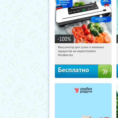
-100
%
Вакууматор для сухих и влажных
06:44:05
Получили:
180
продуктов на маркетплейсе
Россия
Wildberries
Бесплатно