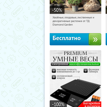
-50
%
Хвойные, плодовые, лиственные и
06:44:05
Получили:
15
декоративные растения от ТД
Выставочная
Угрешская
Diamond Garden
Бесплатно
-100
%