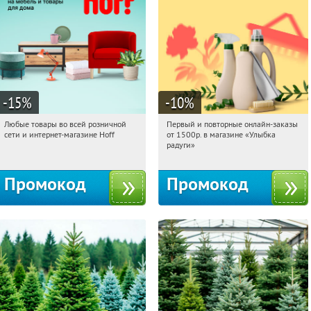
-15
%
-10
%
Любые товары во всей розничной
Первый и повторные онлайн-заказы
06:44:05
Получили:
83
06:44:05
Получили:
1
сети и интернет-магазине Hoff
от 1500р. в магазине «Улыбка
Москва, 1-й Волоколамский проезд,
Россия
радуги»
10с1
Промокод
Промокод