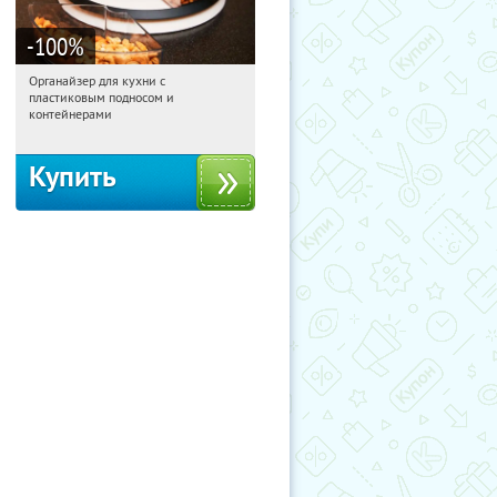
-100
%
Органайзер для кухни с
06:44:05
Получили:
312
пластиковым подносом и
Россия
контейнерами
Купить