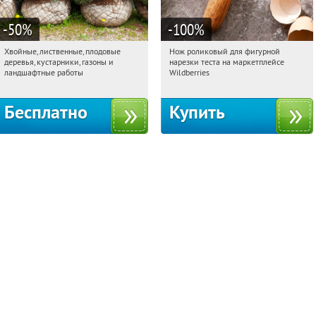
-50
%
-100
%
Хвойные, лиственные, плодовые
Нож роликовый для фигурной
06:44:05
Получили:
15
06:44:05
Получили:
265
деревья, кустарники, газоны и
нарезки теста на маркетплейсе
Павелецкая
Угрешская
Россия
ландшафтные работы
Wildberries
Бесплатно
Купить