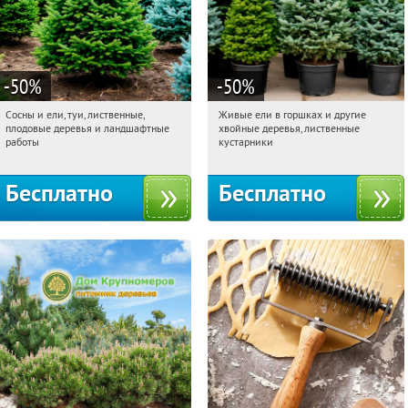
-50
%
-50
%
Сосны и ели, туи, лиственные,
Живые ели в горшках и другие
06:44:05
Получили:
31
06:44:05
Получили:
53
плодовые деревья и ландшафтные
хвойные деревья, лиственные
Московская обл., г. Химки,
Московская обл., г. Химки,
работы
кустарники
территориальное управление
территориальное управление
Кутузовское
Кутузовское
Бесплатно
Бесплатно