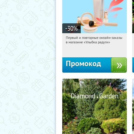
-30
%
Первый и повторные онлайн-заказы
06:44:05
Получили:
2
в магазине «Улыбка радуги»
Россия
Промокод