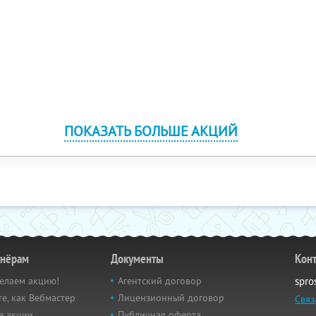
ПОКАЗАТЬ БОЛЬШЕ АКЦИЙ
тнёрам
Документы
Кон
елаем акцию!
Агентский договор
spro
е, как Вебмастер
Лицензионный договор
Связ
е акции
Публичная оферта