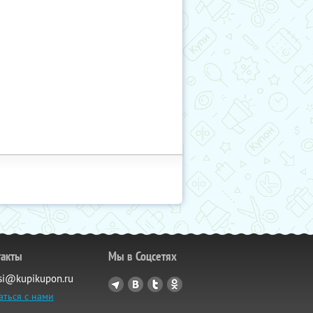
такты
Мы в Соцсетях
si@kupikupon.ru
аться с нами