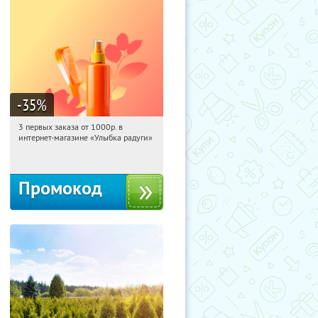
-35
%
3 первых заказа от 1000р. в
06:44:05
Получили:
12
интернет-магазине «Улыбка радуги»
Россия
Промокод