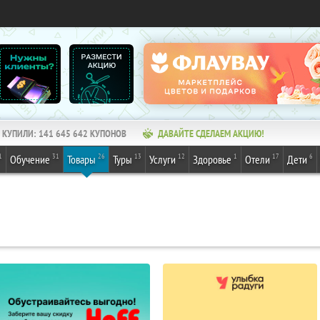
КУПИЛИ:
141 645 642
КУПОНОВ
ДАВАЙТЕ СДЕЛАЕМ АКЦИЮ!
1
31
26
13
12
1
17
6
Обучение
Товары
Туры
Услуги
Здоровье
Отели
Дети