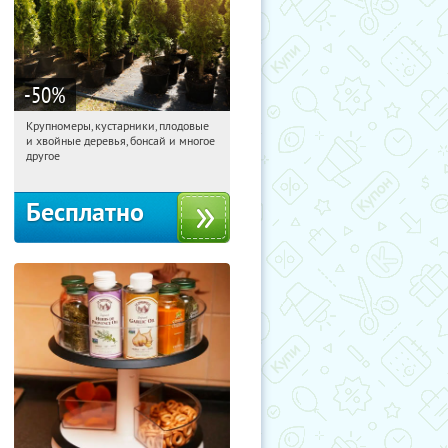
-50
%
Крупномеры, кустарники, плодовые
06:44:05
Получили:
28
и хвойные деревья, бонсай и многое
Москва, Рябиновая улица, 17
другое
Бесплатно