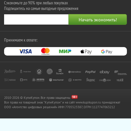
Сэкономьте до 90% при любых покупках
Подпишитесь на самые выгодные предложения
Принимаем к оплате:
2010-2026 © КупиКупон. Все права защищены.
Все права на товарный знак "КупиКупон" и на сайт www.kupikupon.ru принадлежат
OOO «Агентство цифровых решений» ИНН 7705523387, ОГРН 1127747063212