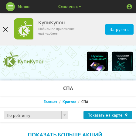
Меню
Смоленск
КупиКупон
Мобильное приложение
Загрузить
ещё удобнее
СПА
Главная
Красота
СПА
Показать на карте
По рейтингу
ПОКАЗАТЬ БОЛЬШЕ АКЦИЙ