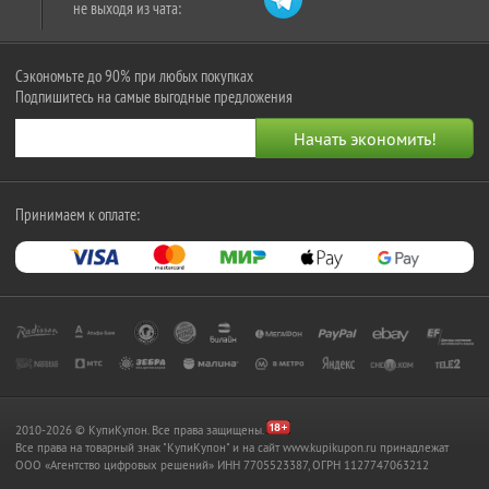
не выходя из чата:
Сэкономьте до 90% при любых покупках
Подпишитесь на самые выгодные предложения
Принимаем к оплате:
2010-2026 © КупиКупон. Все права защищены.
Все права на товарный знак "КупиКупон" и на сайт www.kupikupon.ru принадлежат
OOO «Агентство цифровых решений» ИНН 7705523387, ОГРН 1127747063212