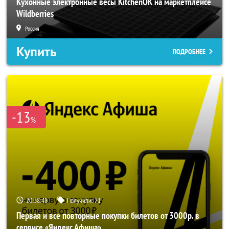
Кухонные электронные весы KitchenOK на маркетплейсе
Wildberries
Россия
Купить
ПОДРОБНЕЕ
-13
%
20:38:46
Получили:
71
Первая и все повторные покупки билетов от 3000р. в
сервисе «Яндекс Афиша»