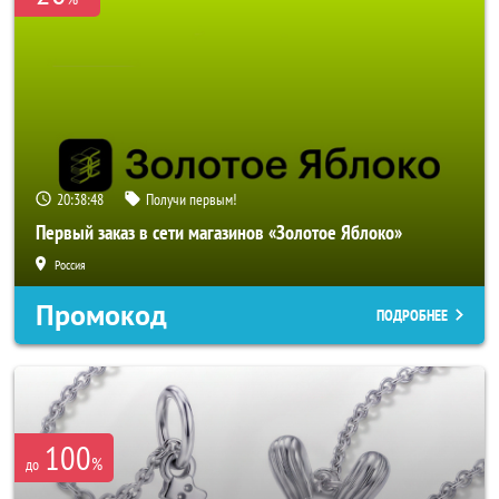
20:38:46
Получи первым!
Первый заказ в сети магазинов «Золотое Яблоко»
Россия
Промокод
ПОДРОБНЕЕ
100
%
до