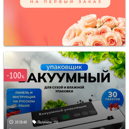
-100
%
20:38:46
Получили:
191