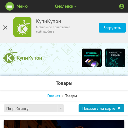
Меню
Смоленск
КупиКупон
Мобильное приложение
Загрузить
ещё удобнее
Товары
Главная
Товары
Показать на карте
По рейтингу