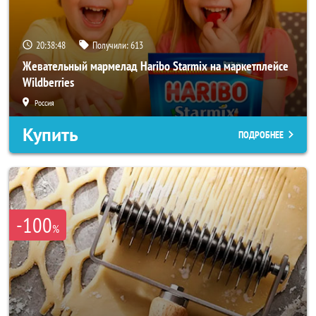
20:38:46
Получили:
613
Жевательный мармелад Haribo Starmix на маркетплейсе
Wildberries
Россия
Купить
ПОДРОБНЕЕ
-100
%