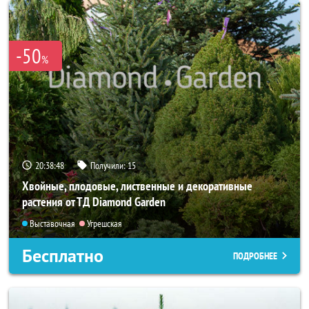
-50
%
20:38:46
Получили:
15
Хвойные, плодовые, лиственные и декоративные
растения от ТД Diamond Garden
Выставочная
Угрешская
Бесплатно
ПОДРОБНЕЕ