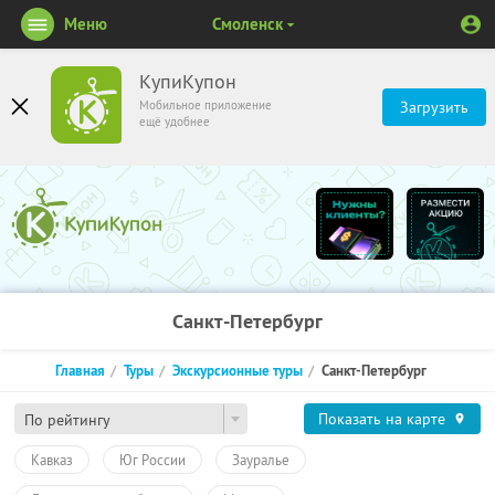
Меню
Смоленск
КупиКупон
Мобильное приложение
Загрузить
ещё удобнее
Санкт-Петербург
Главная
Туры
Экскурсионные туры
Санкт-Петербург
Показать на карте
По рейтингу
Кавказ
Юг России
Зауралье