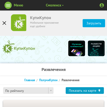
Меню
Смоленск
КупиКупон
Мобильное приложение
Загрузить
ещё удобнее
Развлечения
Главная
ПолучиКупон
Развлечения
Показать на карте
По рейтингу