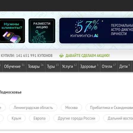
КУПИЛИ:
141 651 991
КУПОНОВ
ДАВАЙТЕ СДЕЛАЕМ АКЦИЮ!
1
31
26
13
12
1
17
6
Обучение
Товары
Туры
Услуги
Здоровье
Отели
Дети
Подмосковье
е
Ленинградская область
Москва
Прибалтика и Скандинав
Крым
Европа
Другие города России
Дальний восто