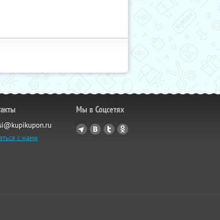
такты
Мы в Соцсетях
si@kupikupon.ru
аться с нами