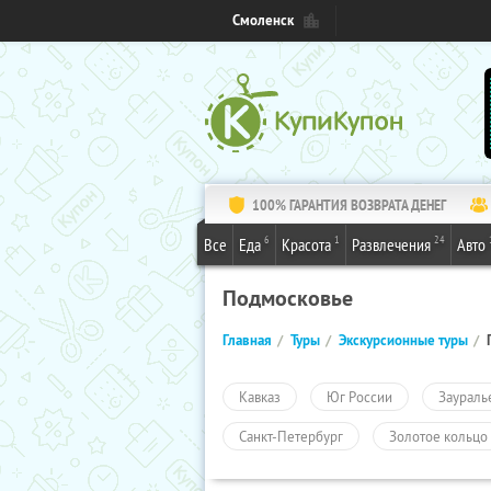
Смоленск
100% ГАРАНТИЯ ВОЗВРАТА ДЕНЕГ
6
1
24
Все
Еда
Красота
Развлечения
Авто
Подмосковье
Главная
Туры
Экскурсионные туры
Кавказ
Юг России
Заураль
Санкт-Петербург
Золотое кольцо