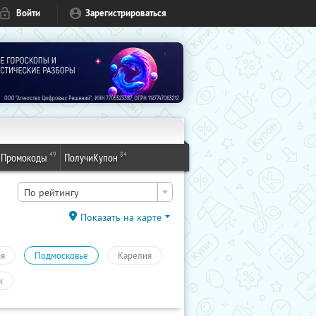
Войти
Зарегистрироваться
49
84
Промокоды
ПолучиКупон
По рейтингу
Показать на карте
ия
Подмосковье
Карелия
к