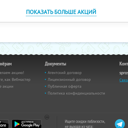
ПОКАЗАТЬ БОЛЬШЕ АКЦИЙ
тнёрам
Документы
Кон
елаем акцию!
Агентский договор
spro
е, как Вебмастер
Лицензионный договор
Связ
е акции
Публичная оферта
Политика конфиденциальности
Ищите скидки поблизости,
не выходя из чата: