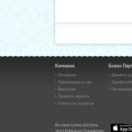
Компания
Бизнес-Пар
Основное
Давайте сд
Публикации о нас
Заработайт
Вакансии
Прошедши
Правила сервиса
Ответы на вопросы
Все наши купоны доступны
через Мобильное Приложение: