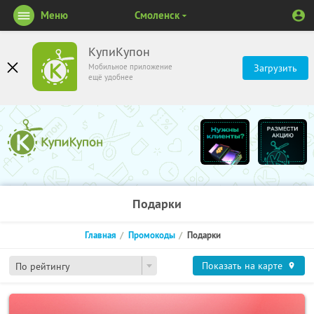
Меню
Смоленск
КупиКупон
Мобильное приложение
Загрузить
ещё удобнее
Подарки
Главная
Промокоды
Подарки
Показать на карте
По рейтингу