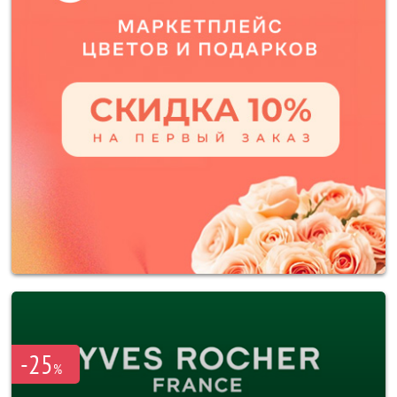
-25
%