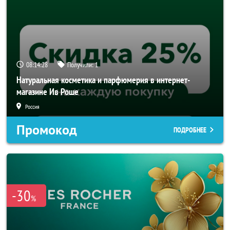
08:14:27
Получили:
1
Натуральная косметика и парфюмерия в интернет-
магазине Ив Роше
Россия
Промокод
ПОДРОБНЕЕ
-30
%