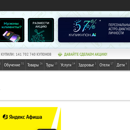
КУПИЛИ:
141 702 740
КУПОНОВ
ДАВАЙТЕ СДЕЛАЕМ АКЦИЮ!
1
31
26
13
14
1
17
6
Обучение
Товары
Туры
Услуги
Здоровье
Отели
Дети