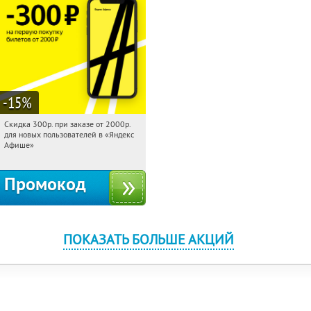
-15
%
Скидка 300р. при заказе от 2000р.
07:21:39
Получили:
65
для новых пользователей в «Яндекс
Россия
Афише»
Промокод
ПОКАЗАТЬ БОЛЬШЕ АКЦИЙ