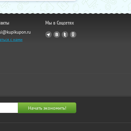
такты
Мы в Соцсетях
si@kupikupon.ru
аться с нами