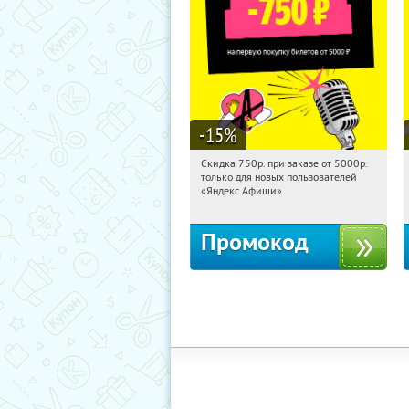
-15
%
Скидка 750р. при заказе от 5000р.
07:21:39
Получили:
114
только для новых пользователей
Россия
«Яндекс Афиши»
Промокод