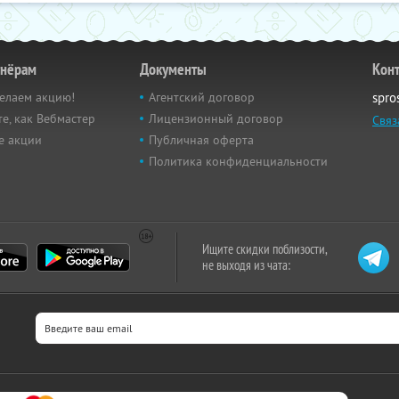
тнёрам
Документы
Кон
елаем акцию!
Агентский договор
spro
е, как Вебмастер
Лицензионный договор
Связ
е акции
Публичная оферта
Политика конфиденциальности
Ищите скидки поблизости,
не выходя из чата: