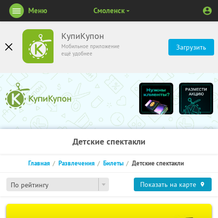
Меню
Смоленск
КупиКупон
Мобильное приложение
Загрузить
ещё удобнее
Детские спектакли
Главная
Развлечения
Билеты
Детские спектакли
Показать на карте
По рейтингу