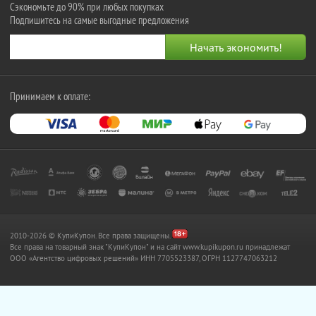
Сэкономьте до 90% при любых покупках
Подпишитесь на самые выгодные предложения
Принимаем к оплате:
2010-2026 © КупиКупон. Все права защищены.
Все права на товарный знак "КупиКупон" и на сайт www.kupikupon.ru принадлежат
OOO «Агентство цифровых решений» ИНН 7705523387, ОГРН 1127747063212