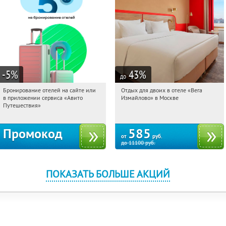
-5
%
43
%
до
Бронирование отелей на сайте или
Отдых для двоих в отеле «Вега
20:47:32
Получи первым!
20:47:32
Купили:
44
в приложении сервиса «Авито
Измайлово» в Москве
Партизанская
Россия
Путешествия»
Промокод
585
от
руб.
до
11100
руб.
ПОКАЗАТЬ БОЛЬШЕ АКЦИЙ