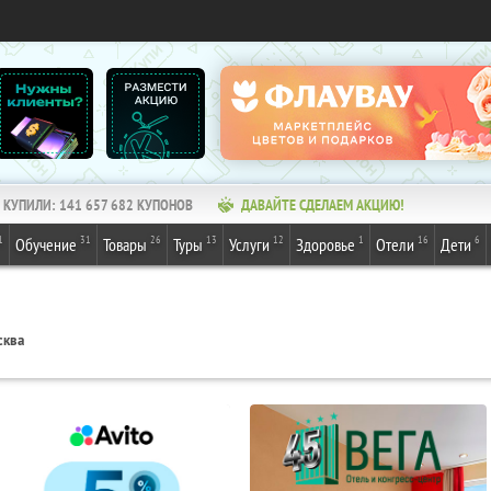
КУПИЛИ:
141 657 684
КУПОНОВ
ДАВАЙТЕ СДЕЛАЕМ АКЦИЮ!
1
31
26
13
12
1
16
6
Обучение
Товары
Туры
Услуги
Здоровье
Отели
Дети
сква