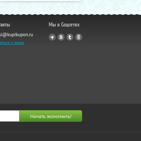
такты
Мы в Соцсетях
si@kupikupon.ru
аться с нами