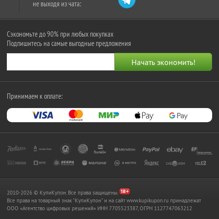
не выходя из чата:
Сэкономьте до 90% при любых покупках
Подпишитесь на самые выгодные предложения
Принимаем к оплате:
2010-2026 © КупиКупон. Все права защищены.
Все права на товарный знак "КупиКупон" и на сайт www.kupikupon.ru принадлежат
OOO «Агентство цифровых решений» ИНН 7705523387, ОГРН 1127747063212