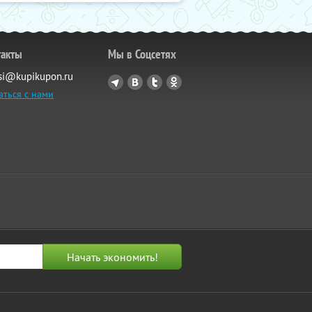
такты
Мы в Соцсетях
si@kupikupon.ru
аться с нами