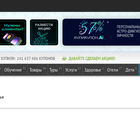
КУПИЛИ:
141 637 486
КУПОНОВ
ДАВАЙТЕ СДЕЛАЕМ АКЦИЮ!
1
31
26
13
12
1
17
6
Обучение
Товары
Туры
Услуги
Здоровье
Отели
Дети
вье