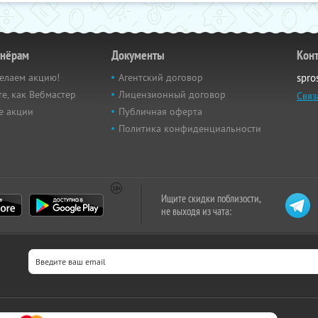
тнёрам
Документы
Кон
елаем акцию!
Агентский договор
spro
е, как Вебмастер
Лицензионный договор
Связ
е акции
Публичная оферта
Политика конфиденциальности
Ищите скидки поблизости,
не выходя из чата: