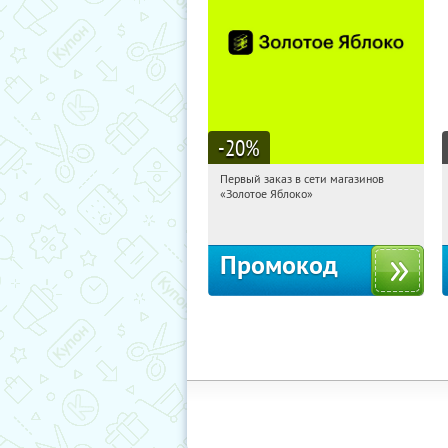
-20
%
Первый заказ в сети магазинов
13:44:42
Получи первым!
«Золотое Яблоко»
Россия
Промокод