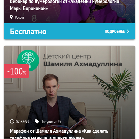
Вебинар по нумерологии от «Академии нумерологии
Мары Борониной»
Россия
Бесплатно
ПОДРОБНЕЕ
-100
%
07:58:50
Получили:
25
Марафон от Шамиля Ахмадуллина «Как сделать
телефона меньше, а оценки лучше»