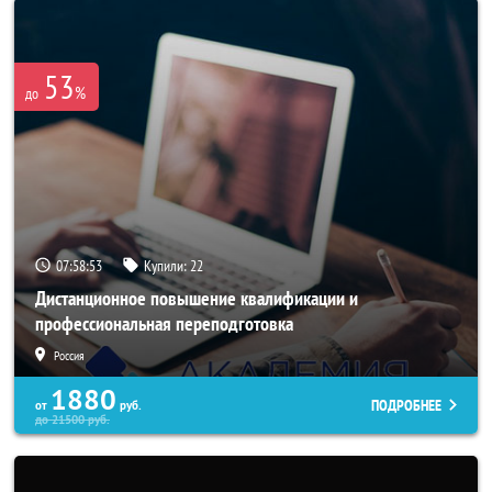
53
%
до
07:58:50
Купили:
22
Дистанционное повышение квалификации и
профессиональная переподготовка
Россия
1880
ПОДРОБНЕЕ
от
руб.
до
21500
руб.