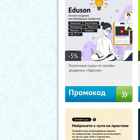
-5
%
Различные курсы от онлайн-
10:36:17
Получили:
2
академии «Эдюсон»
Россия
Промокод