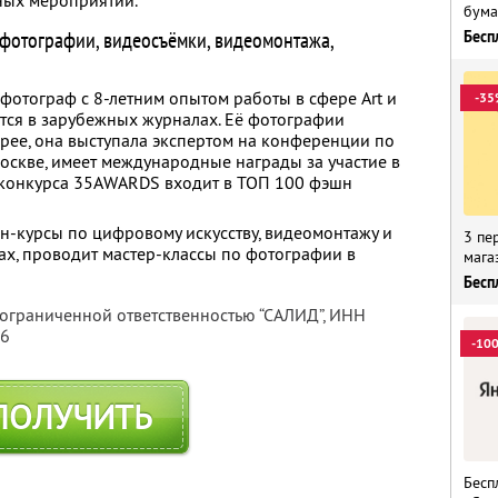
ных мероприятий.
бума
 фотографии, видеосъёмки, видеомонтажа,
Бесп
отограф с 8-летним опытом работы в сфере Art и
-35
тся в зарубежных журналах. Её фотографии
ерее, она выступала экспертом на конференции по
оскве, имеет международные награды за участие в
м конкурса 35AWARDS входит в ТОП 100 фэшн
йн-курсы по цифровому искусству, видеомонтажу и
3 пе
ах, проводит мастер-классы по фотографии в
мага
Бесп
 ограниченной ответственностью “САЛИД”,
ИНН
76
-10
ПОЛУЧИТЬ
Бесп