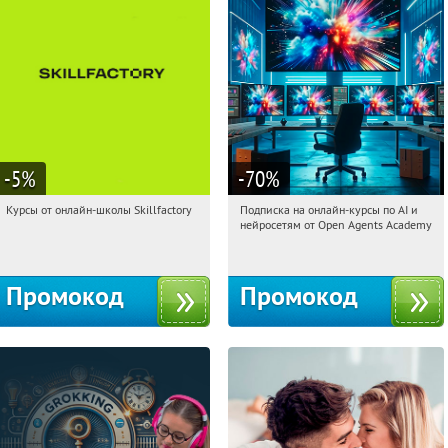
-5
%
-70
%
Курсы от онлайн-школы Skillfactory
Подписка на онлайн-курсы по AI и
10:36:17
Получи первым!
10:36:17
Получили:
18
нейросетям от Open Agents Academy
Россия
Россия
Промокод
Промокод