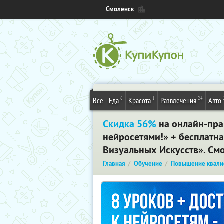
Смоленск
6
1
24
Все
Еда
Красота
Развлечения
Авто
Скидка 56%
на онлайн-пра
нейросетями!» + бесплатн
Визуальных Искусств». См
Главная
Обучение
Повышение квали