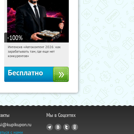
-100
%
Интенсив «Автоконтент 2026: как
10:36:17
Получили:
4
зарабатывать там, где еще нет
Россия
конкурентов»
Бесплатно
такты
Мы в Соцсетях
si@kupikupon.ru
аться с нами