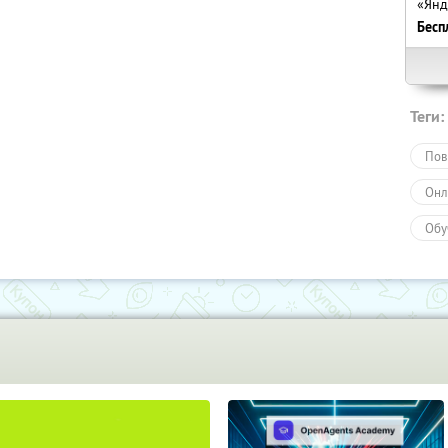
«Янд
Бесп
Теги:
Пов
Онл
Обу