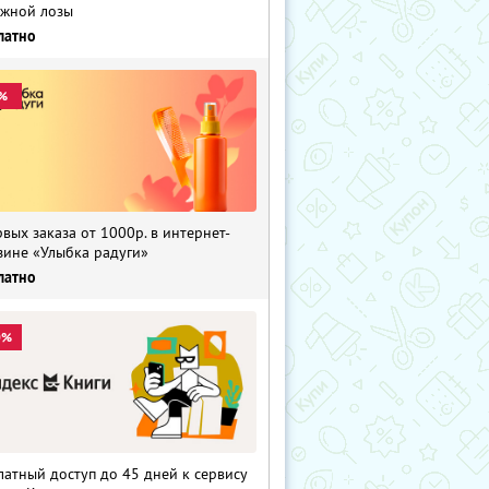
жной лозы
латно
%
рвых заказа от 1000р. в интернет-
зине «Улыбка радуги»
латно
0%
латный доступ до 45 дней к сервису