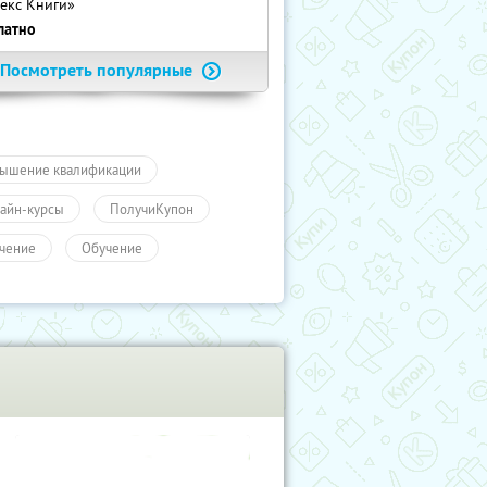
екс Книги»
латно
Посмотреть популярные
ышение квалификации
айн-курсы
ПолучиКупон
чение
Обучение