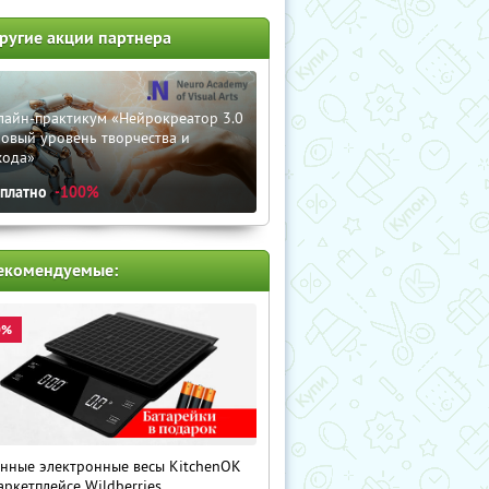
ругие акции партнера
лайн-практикум «Нейрокреатор 3.0
овый уровень творчества и
хода»
сплатно
-100%
екомендуемые:
0%
нные электронные весы KitchenOK
аркетплейсе Wildberries