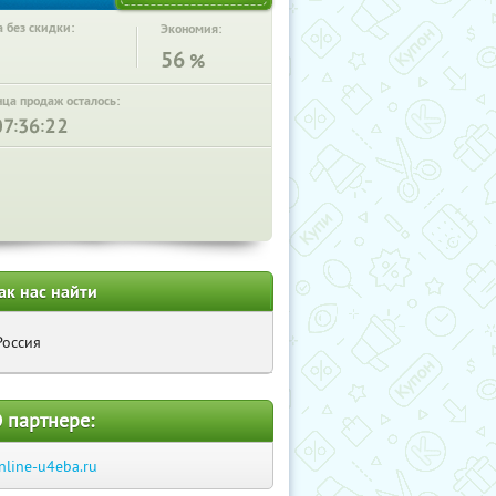
 без скидки:
Экономия:
56
%
нца продаж осталось:
:
:
ак нас найти
Россия
 партнере:
nline-u4eba.ru