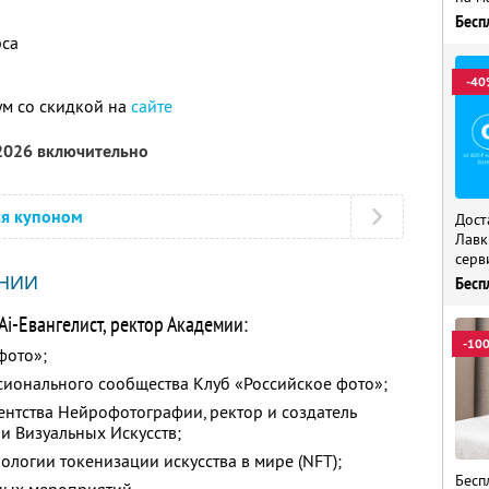
Бесп
рса
-40
ум со скидкой на
сайте
 2026 включительно
ся купоном
Дост
Лавк
серв
НИИ
Бесп
i-Евангелист, ректор Академии:
-10
фото»;
сионального сообщества Клуб «Российское фото»;
гентства Нейрофотографии, ректор и создатель
 Визуальных Искусств;
ологии токенизации искусства в мире (NFT);
Бесп