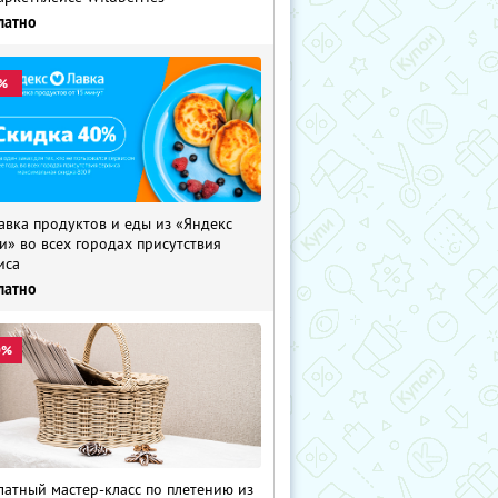
латно
%
авка продуктов и еды из «Яндекс
и» во всех городах присутствия
иса
латно
0%
латный мастер-класс по плетению из