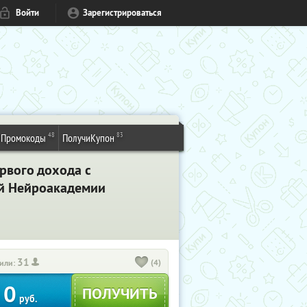
Войти
Зарегистрироваться
48
83
Промокоды
ПолучиКупон
рвого дохода с
ой Нейроакадемии
31
(4)
или:
0
руб.