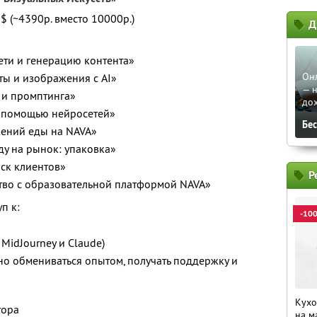
$ (~4390р. вместо 10000р.)
Д
ети и генерацию контента»
Он
сты и изображения с AI»
— н
 и промптинга»
до
с помощью нейросетей»
Бе
жений еды на NAVA»
ду на рынок: упаковка»
иск клиентов»
Р
тво с образовательной платформой NAVA»
п к:
-10
 MidJourney и Claude)
но обмениваться опытом, получать поддержку и
Кухо
тора
на м