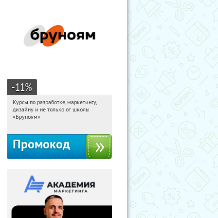
-11
%
Курсы по разработке, маркетингу,
10:36:17
Получи первым!
дизайну и не только от школы
Россия
«Бруноям»
Промокод