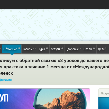
1
31
26
13
12
1
16
6
Обучение
Товары
Туры
Услуги
Здоровье
Отели
Дети
ктикум с обратной связью «8 уроков до вашего пе
ая практика в течение 1 месяца от «Международн
оленск
фикации
Получ