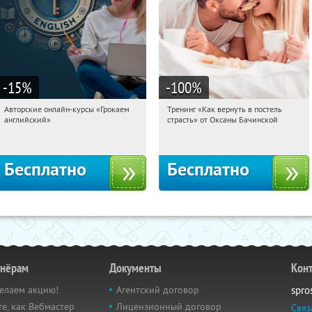
-15
%
-100
%
Авторские онлайн-курсы «Грокаем
Тренинг «Как вернуть в постель
10:36:17
Получили:
4
10:36:17
Получили:
16
английский»
страсть» от Оксаны Бачинской
Россия
Россия
Бесплатно
Бесплатно
тнёрам
Документы
Кон
елаем акцию!
Агентский договор
spro
е, как Вебмастер
Лицензионный договор
Связ