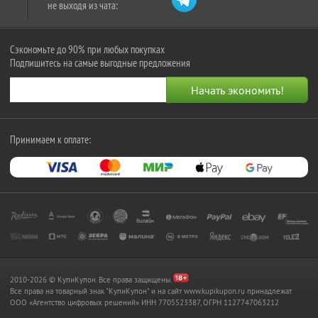
не выходя из чата:
Сэкономьте до 90% при любых покупках
Подпишитесь на самые выгодные предложения
Принимаем к оплате:
2010-2026 © КупиКупон. Все права защищены.
Все права на товарный знак "КупиКупон" и на сайт www.kupikupon.ru принадлежат
OOO «Агентство цифровых решений» ИНН 7705523387, ОГРН 1127747063212