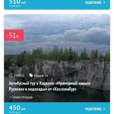
510
ПОДРОБНЕЕ
руб.
5190
руб.
-51
%
14:49:57
Купили:
24
Автобусный тур в Карелию «Мраморный каньон
Рускеала и водопады» от «ХохломаТур»
Сенная площадь
450
ПОДРОБНЕЕ
руб.
4550
руб.