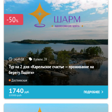
-50
%
14:49:57
Купили:
39
Тур на 2 дня «Карельское счастье — проживание на
берегу Ладоги»
Достоевская
1740
ПОДРОБНЕЕ
руб.
13900
руб.