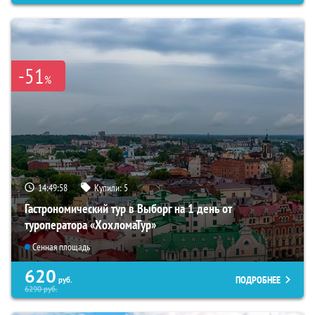
-51
%
14:49:57
Купили:
5
Гастрономический тур в Выборг на 1 день от
туроператора «ХохломаТур»
Сенная площадь
620
ПОДРОБНЕЕ
руб.
6290
руб.