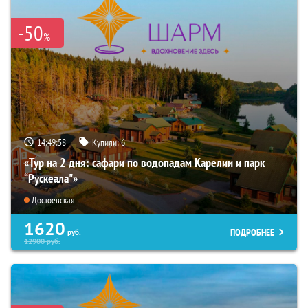
-50
%
14:49:57
Купили:
6
«Тур на 2 дня: сафари по водопадам Карелии и парк
“Рускеала"»
Достоевская
1620
ПОДРОБНЕЕ
руб.
12900
руб.