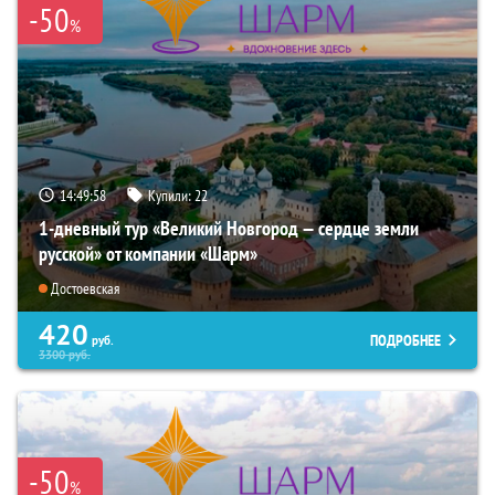
-50
%
14:49:57
Купили:
22
1-дневный тур «Великий Новгород — сердце земли
русской» от компании «Шарм»
Достоевская
420
ПОДРОБНЕЕ
руб.
3300
руб.
-50
%