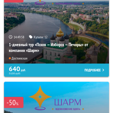
14:49:57
Купили:
12
1-дневный тур «Псков — Изборск — Печоры» от
компании «Шарм»
Достоевская
640
ПОДРОБНЕЕ
руб.
5100
руб.
-50
%