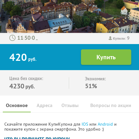
9
:
:
Купили:
420
руб.
Цена без скидки:
Экономия:
4230
51%
руб.
Основное
Адреса
Отзывы
Вопросы по акции
Скачайте приложение КупиКупона для
IOS
или
Android
и
покажите купон с экрана смартфона. Это удобно :)