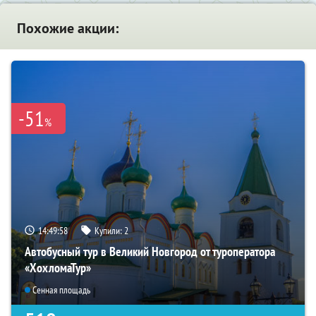
Похожие акции:
-51
%
14:49:57
Купили:
2
Автобусный тур в Великий Новгород от туроператора
«ХохломаТур»
Сенная площадь