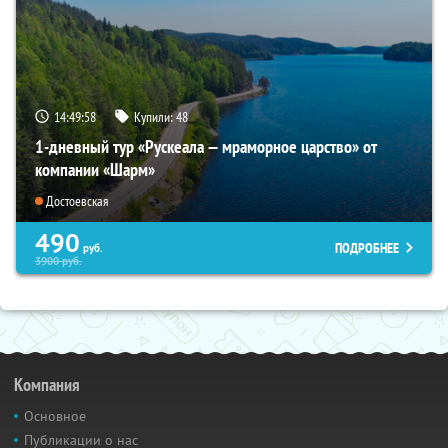
14:49:57
Купили:
48
1-дневный тур «Рускеала — мраморное царство» от
компании «Шарм»
Достоевская
490
ПОДРОБНЕЕ
руб.
3900
руб.
Компания
Основное
Публикации о нас