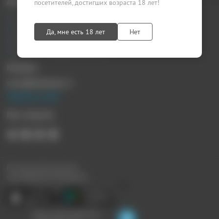
Документы
посетителей, достигших возраста 18 лет!
Агентский договор
Лицензионный договор
Да, мне есть 18 лет
Нет
Публичная оферта
Политика конфиденциальности
Контакты
sprosi@kupikupon.ru
Связаться с нами
Мы в Соцсетях
Все наши купоны доступны
через Мобильное Приложение:
Ищите скидки поблизости,