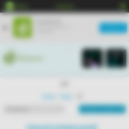
Меню
Смоленск
КупиКупон
Мобильное приложение
Загрузить
ещё удобнее
18+
Главная
Товары
18+
Показать на карте
По рейтингу
ПОКАЗАТЬ БОЛЬШЕ АКЦИЙ