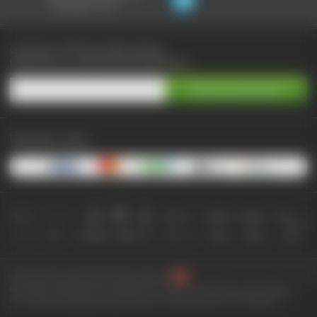
не выходя из чата:
Сэкономьте до 90% при любых покупках
Подпишитесь на самые выгодные предложения
Принимаем к оплате:
2010-2026 © КупиКупон. Все права защищены.
Все права на товарный знак "КупиКупон" и на сайт www.kupikupon.ru принадлежат
OOO «Агентство цифровых решений» ИНН 7705523387, ОГРН 1127747063212