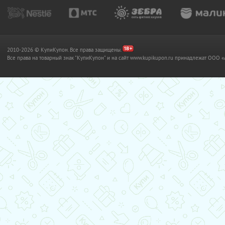
2010-2026 © КупиКупон. Все права защищены.
Все права на товарный знак "КупиКупон" и на сайт www.kupikupon.ru принадлежат OO