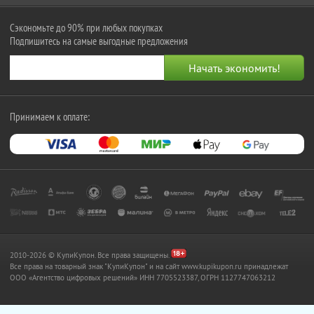
Сэкономьте до 90% при любых покупках
Подпишитесь на самые выгодные предложения
Принимаем к оплате:
2010-2026 © КупиКупон. Все права защищены.
Все права на товарный знак "КупиКупон" и на сайт www.kupikupon.ru принадлежат
OOO «Агентство цифровых решений» ИНН 7705523387, ОГРН 1127747063212