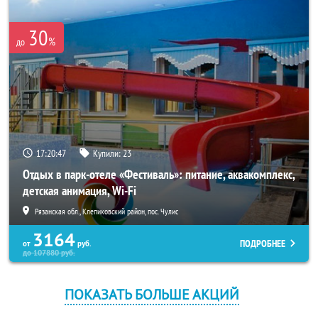
30
%
до
17:20:47
Купили:
23
Отдых в парк-отеле «Фестиваль»: питание, аквакомплекс,
детская анимация, Wi-Fi
Рязанская обл., Клепиковский район, пос. Чулис
3164
ПОДРОБНЕЕ
от
руб.
до
107880
руб.
ПОКАЗАТЬ БОЛЬШЕ АКЦИЙ