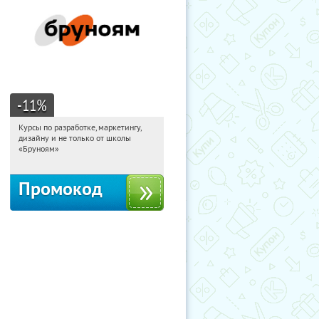
-11
%
Курсы по разработке, маркетингу,
22:12:41
Получи первым!
дизайну и не только от школы
Россия
«Бруноям»
Промокод