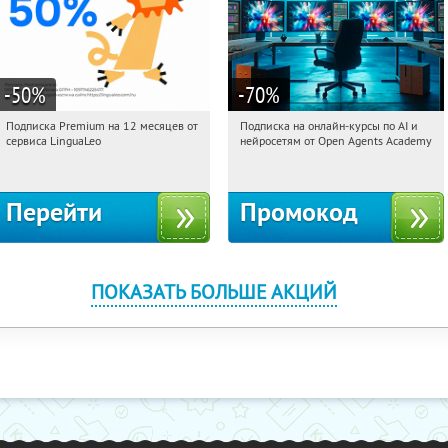
-50
%
-70
%
Подписка Premium на 12 месяцев от
Подписка на онлайн-курсы по AI и
22:12:41
Получи первым!
22:12:41
Получили:
18
сервиса LinguaLeo
нейросетям от Open Agents Academy
Россия
Россия
Перейти
Промокод
ПОКАЗАТЬ БОЛЬШЕ АКЦИЙ