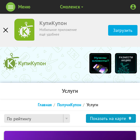
Меню
Смоленск
КупиКупон
Мобильное приложение
Загрузить
ещё удобнее
Услуги
Главная
ПолучиКупон
Услуги
Показать на карте
По рейтингу