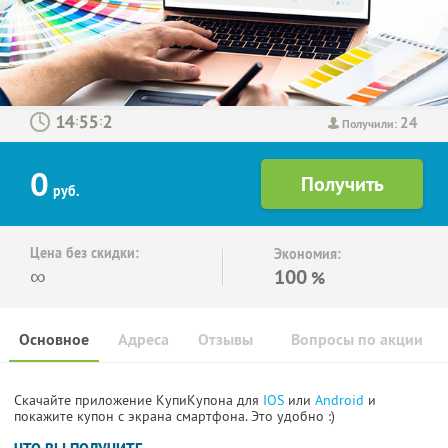
24
:
:
Получили:
0
руб.
Цена без скидки:
Экономия:
∞
100
%
Основное
Адреса
Отзывы
Вопросы по акции
Скачайте приложение КупиКупона для
IOS
или
Android
и
покажите купон с экрана смартфона. Это удобно :)