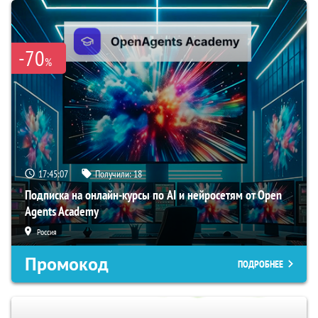
-70
%
17:45:06
Получили:
18
Подписка на онлайн-курсы по AI и нейросетям от Open
Agents Academy
Россия
Промокод
ПОДРОБНЕЕ