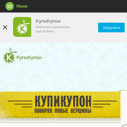
Меню
КупиКупон
Мобильное приложение
Загрузить
ещё удобнее