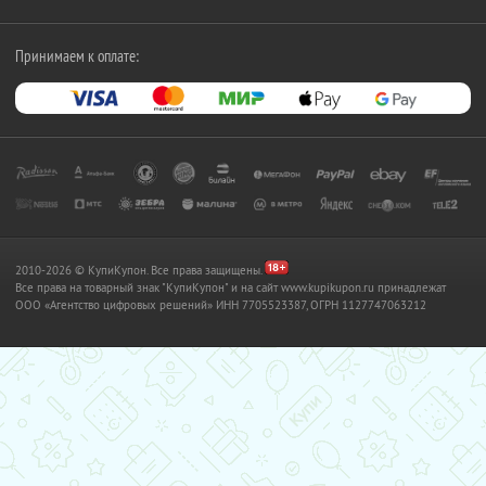
Принимаем к оплате:
2010-2026 © КупиКупон. Все права защищены.
Все права на товарный знак "КупиКупон" и на сайт www.kupikupon.ru принадлежат
OOO «Агентство цифровых решений» ИНН 7705523387, ОГРН 1127747063212