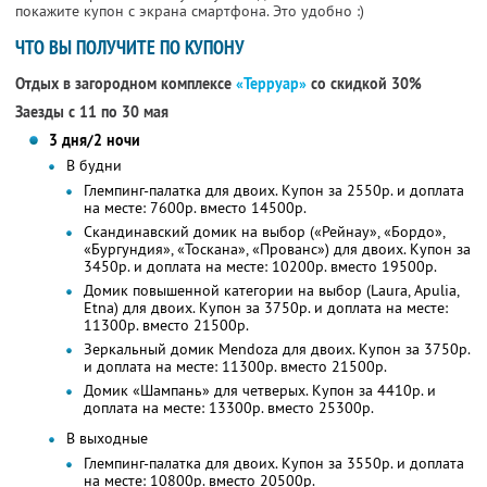
покажите купон с экрана смартфона. Это удобно :)
ЧТО ВЫ ПОЛУЧИТЕ ПО КУПОНУ
Отдых в загородном комплексе
«Терруар»
со скидкой 30%
Заезды с 11 по 30 мая
3 дня/2 ночи
В будни
Глемпинг-палатка для двоих. Купон за 2550р. и доплата
на месте: 7600р. вместо 14500р.
Скандинавский домик на выбор («Рейнау», «Бордо»,
«Бургундия», «Тоскана», «Прованс») для двоих. Купон за
3450р. и доплата на месте: 10200р. вместо 19500р.
Домик повышенной категории на выбор (Laura, Apulia,
Etna) для двоих. Купон за 3750р. и доплата на месте:
11300р. вместо 21500р.
Зеркальный домик Mendoza для двоих. Купон за 3750р.
и доплата на месте: 11300р. вместо 21500р.
Домик «Шампань» для четверых. Купон за 4410р. и
доплата на месте: 13300р. вместо 25300р.
В выходные
Глемпинг-палатка для двоих. Купон за 3550р. и доплата
на месте: 10800р. вместо 20500р.