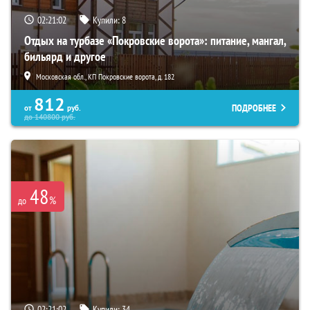
02:21:01
Купили:
8
Отдых на турбазе «Покровские ворота»: питание, мангал,
бильярд и другое
Московская обл., КП Покровские ворота, д. 182
812
ПОДРОБНЕЕ
от
руб.
до
140800
руб.
48
%
до
02:21:01
Купили:
34