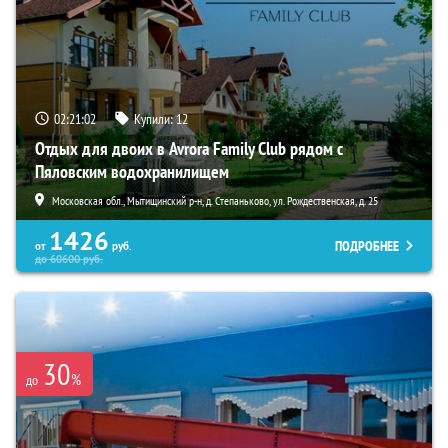
02:21:01
Купили:
12
Отдых для двоих в Avrora Family Club рядом с
Пяловским водохранилищем
Московская обл., Мытищинский р-н, д. Степаньково, ул. Рождественская, д. 25
1426
ПОДРОБНЕЕ
от
руб.
до
60600
руб.
30
%
до