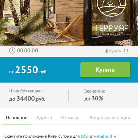
11
:
:
Купили:
2550
от
руб.
Цена без скидки:
Экономия:
34400
30%
до
до
руб.
Основное
Адреса
Отзывы
Вопросы по акции
Скачайте приложение КупиКупона для
IOS
или
Android
и