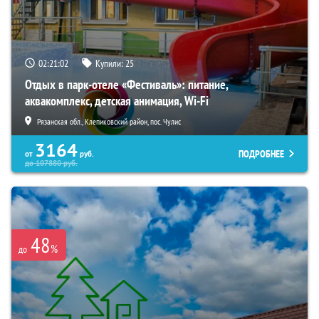
02:21:01
Купили:
25
Отдых в парк-отеле «Фестиваль»: питание,
аквакомплекс, детская анимация, Wi-Fi
Рязанская обл., Клепиковский район, пос. Чулис
3164
ПОДРОБНЕЕ
от
руб.
до
107880
руб.
48
%
до