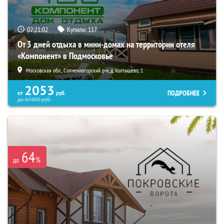
02:21:01
Купили:
117
От 3 дней отдыха в мини-домах на территории отеля
«Компонент» в Подмосковье
Московская обл., Солнечногорский р-н, д. Колтышево, 1
2053
ПОДРОБНЕЕ
от
руб.
до
67400
руб.
64
%
до