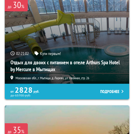
30
%
до
02:21:01
Купи первым!
Отдых для двоих с питанием в отеле Arthurs Spa Hotel
by Mercure в Мытищах
Московская обл., г. Мытищи, д. Ларево, ул. Хвойная, стр. 26
2828
ПОДРОБНЕЕ
от
руб.
до
65700
руб.
35
%
до