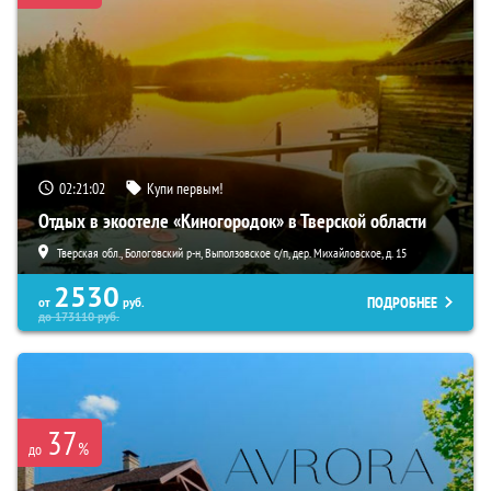
02:21:01
Купи первым!
Отдых в экоотеле «Киногородок» в Тверской области
Тверская обл., Бологовский р-н, Выползовское с/п, дер. Михайловское, д. 15
2530
ПОДРОБНЕЕ
от
руб.
до
173110
руб.
37
%
до