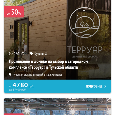
30
%
до
02:21:01
Купили:
8
Проживание в домике на выбор в загородном
комплексе «Терруар» в Тульской области
Тульская обл., Ясногорский р-н, с. Кузмищево
4780
ПОДРОБНЕЕ
от
руб.
до
57400
руб.