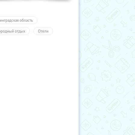
инградская область
ородный отдых
Отели