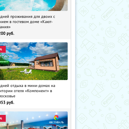
 дней проживания для двоих с
нием в гостевом доме «Кают-
ания»
200
руб.
%
 дней отдыха в мини-домах на
итории отеля «Компонент» в
осковье
053
руб.
%