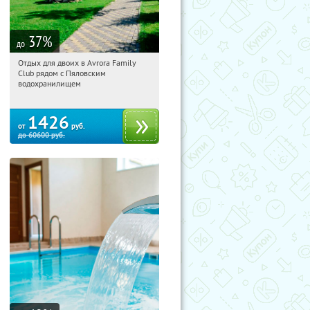
37
%
до
Отдых для двоих в Avrora Family
11:50:35
Купили:
12
Club рядом с Пяловским
Московская обл., Мытищинский р-н,
водохранилищем
д. Степаньково, ул. Рождественская, д.
25
1426
от
руб.
до
60600
руб.