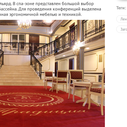
бильярд. В спа-зоне представлен большой выбор
Теги:
3 бассейна. Для проведения конференций выделена
нная эргономичной мебелью и техникой.
Лен
Заг