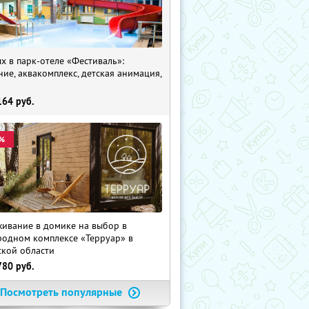
х в парк-отеле «Фестиваль»:
ние, аквакомплекс, детская анимация,
i
164
руб.
%
ивание в домике на выбор в
родном комплексе «Терруар» в
ской области
780
руб.
Посмотреть популярные