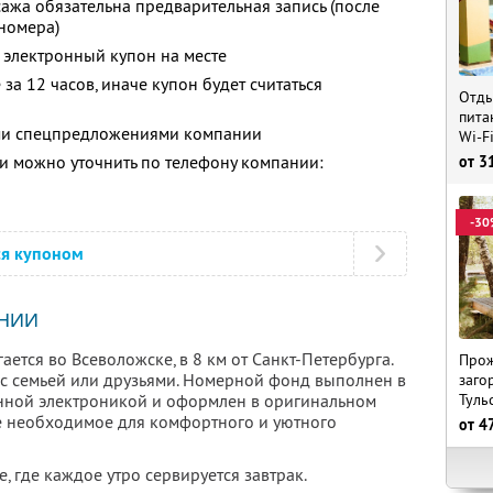
ажа обязательна предварительная запись (после
номера)
 электронный купон на месте
за 12 часов, иначе купон будет считаться
Отды
пита
ими спецпредложениями компании
Wi-F
 можно уточнить по телефону компании:
от
3
-30
ся купоном
НИИ
ется во Всеволожске, в 8 км от Санкт-Петербурга.
Прож
 с семьей или друзьями. Номерной фонд выполнен в
заго
Туль
енной электроникой и оформлен в оригинальном
се необходимое для комфортного и уютного
от
4
, где каждое утро сервируется завтрак.