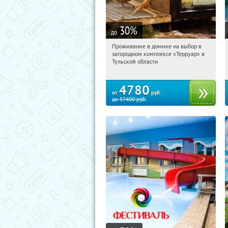
30
%
до
Проживание в домике на выбор в
11:50:35
Купили:
8
загородном комплексе «Терруар» в
Тульская обл., Ясногорский р-н, с.
Тульской области
Кузмищево
4780
от
руб.
до
57400
руб.