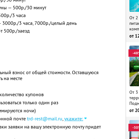
ны — 500р./30 минут
00р./3 часа
От 2
 3000р./3 часа, 7000р./целый день
пита
комп
т 500р./заезд
от
1
-48
ьный взнос от общей стоимости. Оставшуюся
ь на месте
От 3
количество купонов
терр
зоваться только один раз
Подм
ммируются ночи)
от
2
онной почте
trd-rest@mail.ru
,
укажите:
вки заявки на вашу электронную почту придет
-30