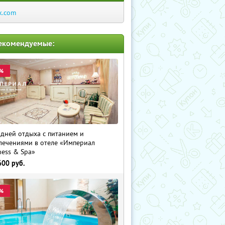
k.com
екомендуемые:
%
 дней отдыха с питанием и
лечениями в отеле «Империал
ness & Spa»
600
руб.
%