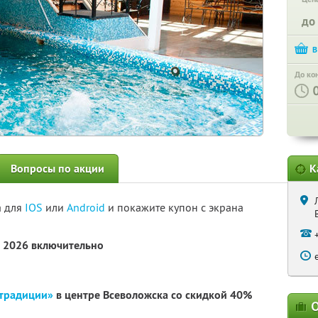
до
До ко
Вопросы по акции
К
а для
IOS
или
Android
и покажите купон с экрана
а 2026 включительно
 традиции»
в центре Всеволожска со скидкой 40%
О