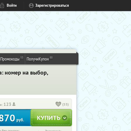
Войти
Зарегистрироваться
53
88
Промокоды
ПолучиКупон
: номер на выбор,
123
(53)
и:
870
руб.
 без скидки: