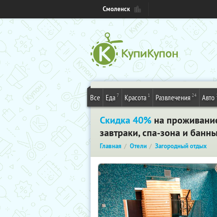
Смоленск
7
1
24
Все
Еда
Красота
Развлечения
Авто
Скидка 40%
на проживание
завтраки, спа-зона и банн
Главная
Отели
Загородный отдых