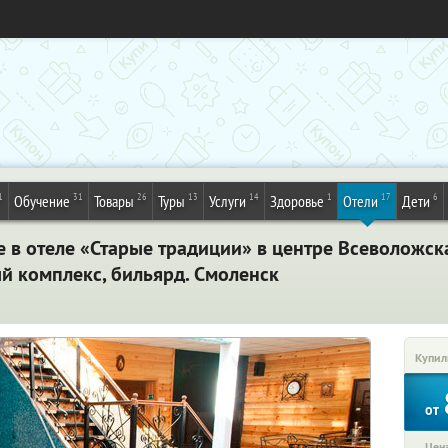
1
31
26
13
14
1
17
6
Обучение
Товары
Туры
Услуги
Здоровье
Отели
Дети
 в отеле «Старые традиции» в центре Всеволожска
ый комплекс, бильярд. Смоленск
Купил
от
Цена