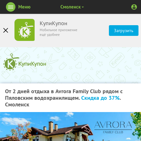
Меню
Смоленск
КупиКупон
Мобильное приложение
Загрузить
ещё удобнее
От 2 дней отдыха в Avrora Family Club рядом с
Пяловским водохранилищем.
Скидка до 37%
.
Смоленск