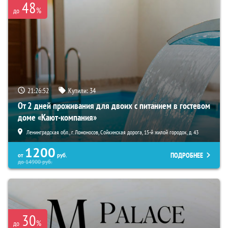
48
%
до
21:26:51
Купили:
34
От 2 дней проживания для двоих с питанием в гостевом
доме «Кают-компания»
Ленинградская обл., г. Ломоносов, Сойкинская дорога, 15-й жилой городок, д. 43
1200
ПОДРОБНЕЕ
от
руб.
до
14900
руб.
30
%
до