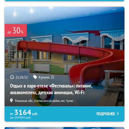
30
%
до
21:26:51
Купили:
25
Отдых в парк-отеле «Фестиваль»: питание,
аквакомплекс, детская анимация, Wi-Fi
Рязанская обл., Клепиковский район, пос. Чулис
3164
ПОДРОБНЕЕ
от
руб.
до
107880
руб.