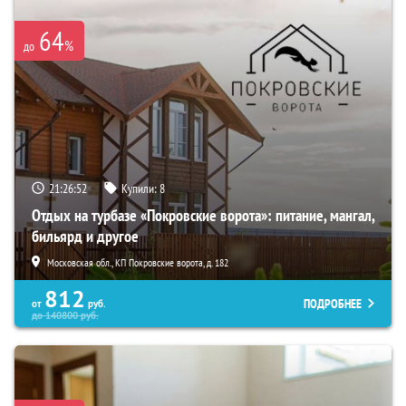
64
%
до
21:26:51
Купили:
8
Отдых на турбазе «Покровские ворота»: питание, мангал,
бильярд и другое
Московская обл., КП Покровские ворота, д. 182
812
ПОДРОБНЕЕ
от
руб.
до
140800
руб.