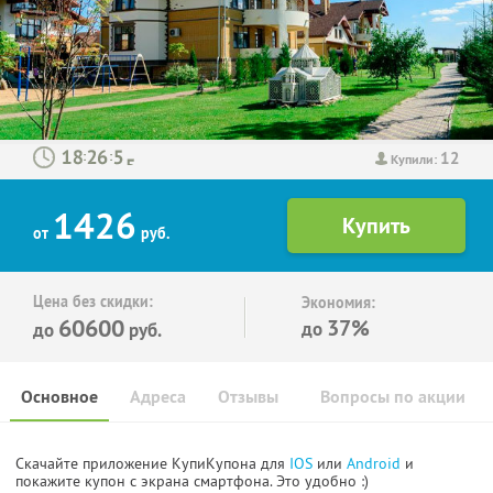
12
:
:
Купили:
1426
от
руб.
Цена без скидки:
Экономия:
60600
37%
до
до
руб.
Основное
Адреса
Отзывы
Вопросы по акции
Скачайте приложение КупиКупона для
IOS
или
Android
и
покажите купон с экрана смартфона. Это удобно :)