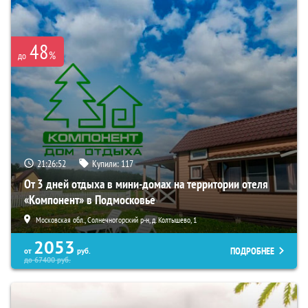
48
%
до
21:26:51
Купили:
117
От 3 дней отдыха в мини-домах на территории отеля
«Компонент» в Подмосковье
Московская обл., Солнечногорский р-н, д. Колтышево, 1
2053
ПОДРОБНЕЕ
от
руб.
до
67400
руб.