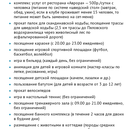
комплекс услуг от ресторана «Аврора» — 500р./сутки с
человека (питание по системе «шведский стол» (завтрак,
обед, ужин), если в клубе проживает менее 15 человек, то
питание может быть заменено на сет-меню)
прокат палок для скандинавской ходьбы, посещение трассы
для шведской ходьбы (2,5 км трассы до Пяловского
водохранилища через живописный лес по
асфальтированной дороге)
посещение караоке (с 20.00 до 23.00 ежедневно)
посещение игровой спортивной площадки (футбол,
баскетбол, волейбол)
игра в бильярд (каждый день, без ограничений)
анимация для детей в игровой комнате (мастер-классы по
лепке, рисованию, игры)
посещение детской площадки (качели, лазалки и др.)
пользование батутом (для детей в возрасте от 3 до 12 лет)
прокат велосипедов
игра в настольный теннис (без ограничений)
посещение тренажерного зала (с 09.00 до 21.00 ежедневно,
без ограничений)
посещение банного комплекса (в течение 2 часов для двоих
в будние дни)
размещение с животными в коттедже (породы средних