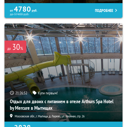
4780
ПОДРОБНЕЕ
от
руб.
до
57400
руб.
30
%
до
21:26:51
Купи первым!
Отдых для двоих с питанием в отеле Arthurs Spa Hotel
by Mercure в Мытищах
Московская обл., г. Мытищи, д. Ларево, ул. Хвойная, стр. 26