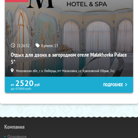
21:26:51
Купили:
13
Отдых для двоих в загородном отеле Malakhovka Palace
5*
Московская обл., г. о. Люберцы, пгт Малаховка, ул. Красковский Обрыв, 7к1
2520
ПОДРОБНЕЕ
от
руб.
до
57000
руб.
Компания
Основное