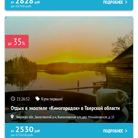
2828
ПОДРОБНЕЕ
от
руб.
до
65700
руб.
35
%
до
21:26:51
Купи первым!
Отдых в экоотеле «Киногородок» в Тверской области
Тверская обл., Бологовский р-н, Выползовское с/п, дер. Михайловское, д. 15
2530
ПОДРОБНЕЕ
от
руб.
до
173110
руб.