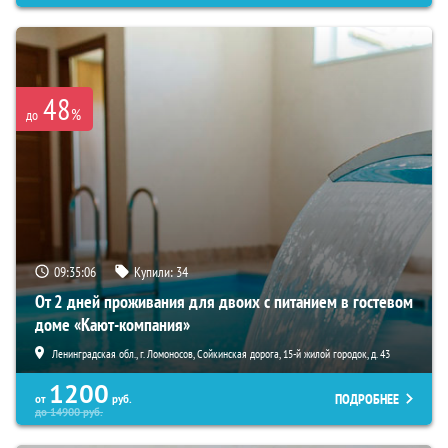
48
%
до
09:35:05
Купили:
34
От 2 дней проживания для двоих с питанием в гостевом
доме «Кают-компания»
Ленинградская обл., г. Ломоносов, Сойкинская дорога, 15-й жилой городок, д. 43
1200
ПОДРОБНЕЕ
от
руб.
до
14900
руб.