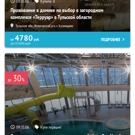
09:35:05
Купили:
8
Проживание в домике на выбор в загородном
комплексе «Терруар» в Тульской области
Тульская обл., Ясногорский р-н, с. Кузмищево
4780
ПОДРОБНЕЕ
от
руб.
до
57400
руб.
30
%
до
09:35:05
Купи первым!