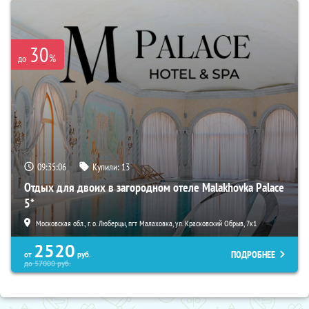
30
%
до
09:35:05
Купили:
13
Отдых для двоих в загородном отеле Malakhovka Palace
5*
Московская обл., г. о. Люберцы, пгт Малаховка, ул. Красковский Обрыв, 7к1
2520
ПОДРОБНЕЕ
от
руб.
до
57000
руб.