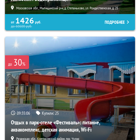
Московская обл., Мытищинский р-н, д. Степаньково, ул. Рождественская, д. 25
1426
ПОДРОБНЕЕ
от
руб.
до
60600
руб.
30
%
до
09:35:05
Купили:
25
Отдых в парк-отеле «Фестиваль»: питание,
аквакомплекс, детская анимация, Wi-Fi
Рязанская обл., Клепиковский район, пос. Чулис