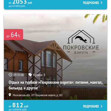
2053
ПОДРОБНЕЕ
от
руб.
до
67400
руб.
64
%
до
09:35:05
Купили:
8
Отдых на турбазе «Покровские ворота»: питание, мангал,
бильярд и другое
Московская обл., КП Покровские ворота, д. 182
812
ПОДРОБНЕЕ
от
руб.
до
140800
руб.