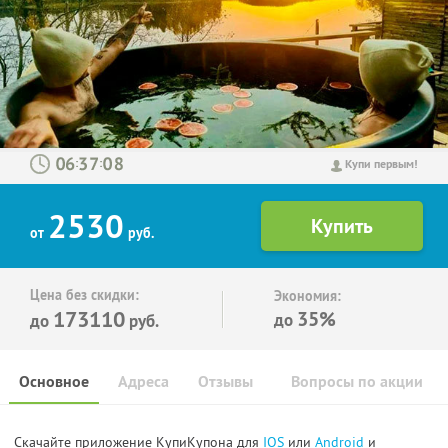
:
:
Купи первым!
2530
от
руб.
Цена без скидки:
Экономия:
173110
35%
до
до
руб.
Основное
Адреса
Отзывы
Вопросы по акции
Скачайте приложение КупиКупона для
IOS
или
Android
и