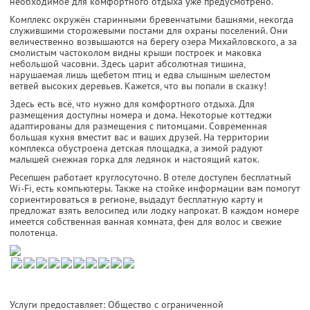
необходимое для комфортного отдыха уже предусмотрено.
Комплекс окружён старинными бревенчатыми башнями, некогда
служившими сторожевыми постами для охраны поселений. Они
величественно возвышаются на берегу озера Михайловского, а за
смолистым частоколом видны крыши построек и маковка
небольшой часовни. Здесь царит абсолютная тишина,
нарушаемая лишь щебетом птиц и едва слышным шелестом
ветвей высоких деревьев. Кажется, что вы попали в сказку!
Здесь есть всё, что нужно для комфортного отдыха. Для
размещения доступны номера и дома. Некоторые коттеджи
адаптированы для размещения с питомцами. Современная
большая кухня вместит вас и ваших друзей. На территории
комплекса обустроена детская площадка, а зимой радуют
малышей снежная горка для ледянок и настоящий каток.
Ресепшен работает круглосуточно. В отеле доступен бесплатный
Wi-Fi, есть компьютеры. Также на стойке информации вам помогут
сориентироваться в регионе, выдадут бесплатную карту и
предложат взять велосипед или лодку напрокат. В каждом номере
имеется собственная ванная комната, фен для волос и свежие
полотенца.
Услуги предоставляет: Общество с ограниченной