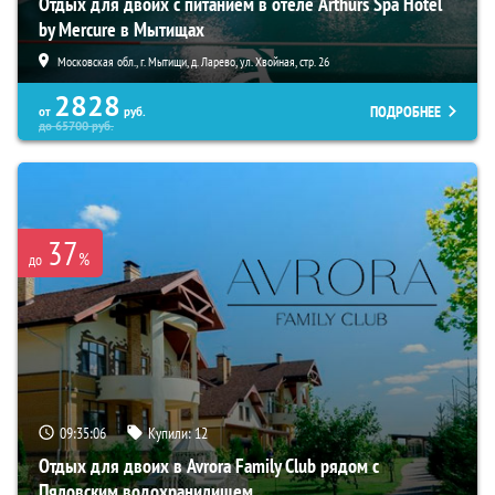
Отдых для двоих с питанием в отеле Arthurs Spa Hotel
by Mercure в Мытищах
Московская обл., г. Мытищи, д. Ларево, ул. Хвойная, стр. 26
2828
ПОДРОБНЕЕ
от
руб.
до
65700
руб.
37
%
до
09:35:05
Купили:
12
Отдых для двоих в Avrora Family Club рядом с
Пяловским водохранилищем