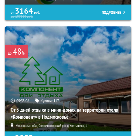
3164
ПОДРОБНЕЕ
от
руб.
до
107880
руб.
48
%
до
09:35:05
Купили:
117
От 3 дней отдыха в мини-домах на территории отеля
«Компонент» в Подмосковье
Московская обл., Солнечногорский р-н, д. Колтышево, 1