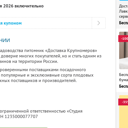
ря 2026 включительно
Дост
Лавк
серв
ся купоном
Бесп
-10
НИИ
 садоводства питомник «Доставка Крупномеров»
 доверие многих покупателей, но и стать одним из
инов на территории России.
 проверенными поставщиками посадочного
Бесп
ы популярные и эксклюзивные сорта плодовых
бума
ежных поставщиков и производителей.
Бесп
-35
 ограниченной ответственностью «Студия
ГРН 1235000077707