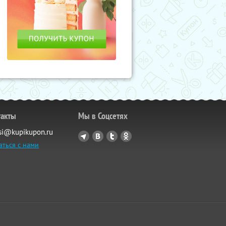
такты
Мы в Соцсетях
si@kupikupon.ru
аться с нами