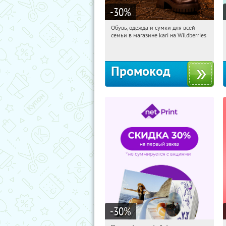
-30
%
Обувь, одежда и сумки для всей
02:44:40
Получили:
31
семьи в магазине kari на Wildberries
Россия
Промокод
-30
%