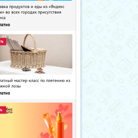
авка продуктов и еды из «Яндекс
и» во всех городах присутствия
иса
латно
0%
латный мастер-класс по плетению из
жной лозы
латно
%