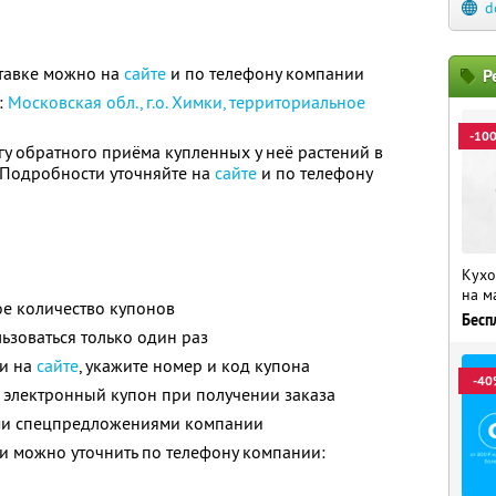
d
тавке можно на
сайте
и по телефону компании
Р
:
Московская обл., г.о. Химки, территориальное
-10
гу обратного приёма купленных у неё растений в
. Подробности уточняйте на
сайте
и по телефону
Кухо
на м
е количество купонов
Бесп
зоваться только один раз
ли на
сайте
, укажите номер и код купона
-40
 электронный купон при получении заказа
ими спецпредложениями компании
 можно уточнить по телефону компании: