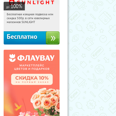
100
%
до
Бесплатная изящная подвеска или
02:44:40
Получили:
74
скидка 500р. в сети ювелирных
Россия
магазинов SUNLIGHT
Бесплатно