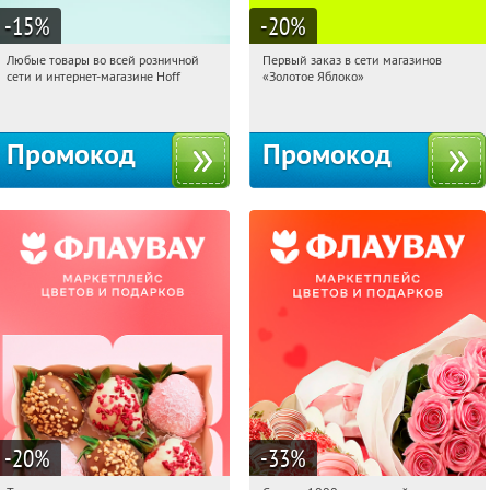
-15
%
-20
%
Любые товары во всей розничной
Первый заказ в сети магазинов
02:44:40
Получили:
83
02:44:40
Получи первым!
сети и интернет-магазине Hoff
«Золотое Яблоко»
Москва, 1-й Волоколамский проезд,
Россия
10с1
Промокод
Промокод
-20
%
-33
%