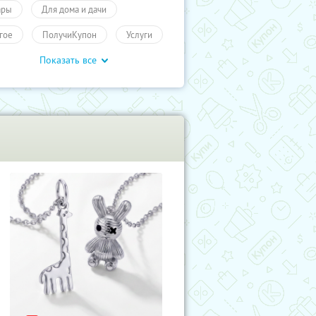
ары
Для дома и дачи
гое
ПолучиКупон
Услуги
Показать все