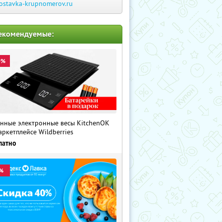
ostavka-krupnomerov.ru
екомендуемые:
0%
нные электронные весы KitchenOK
аркетплейсе Wildberries
латно
%