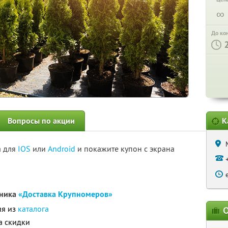
∞
До ко
Вопросы по акции
К
а для
IOS
или
Android
и покажите купон с экрана
мника
«Доставка Крупномеров»
ия из
каталога
О
а скидки