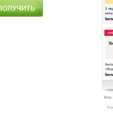
ПОЛУЧИТЬ
3 пе
мага
Бесп
-10
Бесп
«Янд
Бесп
Теги:
Ёлк