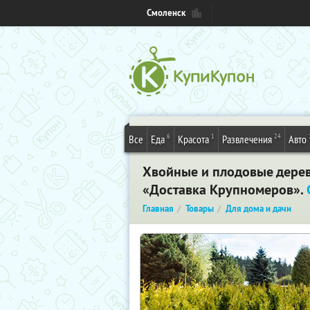
Смоленск
6
1
24
Все
Еда
Красота
Развлечения
Авто
Хвойные и плодовые деревь
«Доставка Крупномеров».
Главная
Товары
Для дома и дачи