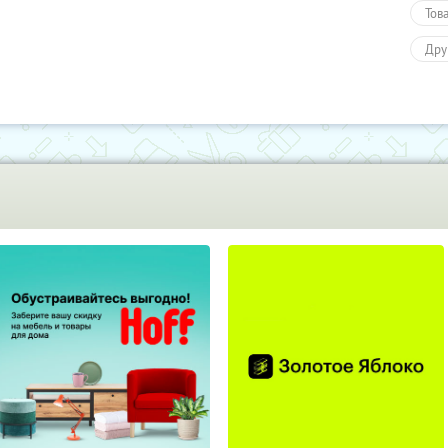
Тов
Дру