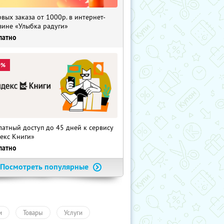
рвых заказа от 1000р. в интернет-
зине «Улыбка радуги»
латно
0%
латный доступ до 45 дней к сервису
екс Книги»
латно
Посмотреть популярные
и
Товары
Услуги