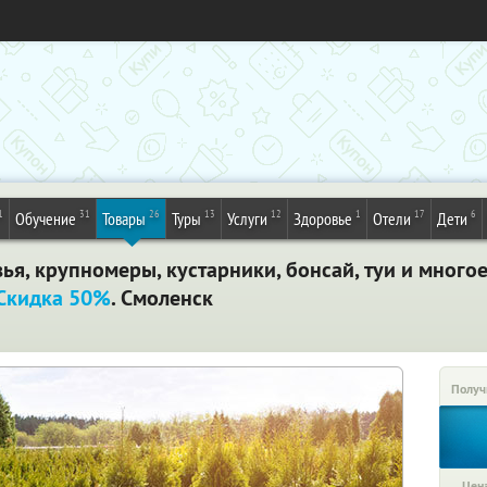
1
31
26
13
12
1
17
6
Обучение
Товары
Туры
Услуги
Здоровье
Отели
Дети
я, крупномеры, кустарники, бонсай, туи и многое
Скидка 50%
. Смоленск
Получ
Цена