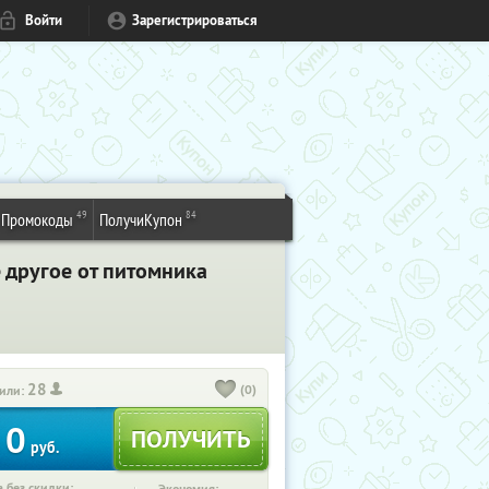
Войти
Зарегистрироваться
49
84
Промокоды
ПолучиКупон
 другое от питомника
28
(0)
или:
0
руб.
 без скидки: