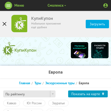
Меню
Смоленск
КупиКупон
Мобильное приложение
Загрузить
ещё удобнее
Европа
Главная
Туры
Экскурсионные туры
Европа
Показать на карте
По рейтингу
Кавказ
Юг России
Зауралье