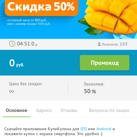
165
:
:
Получили:
0
руб.
Цена без скидки:
Экономия:
∞
50
%
Основное
Адреса
Отзывы
Вопросы по акции
Скачайте приложение КупиКупона для
IOS
или
Android
и
покажите купон с экрана смартфона. Это удобно :)