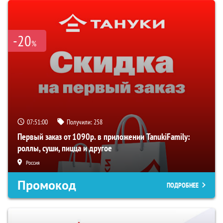
-20
%
07:50:59
Получили:
258
Первый заказ от 1090р. в приложении TanukiFamily:
роллы, суши, пицца и другое
Россия
Промокод
ПОДРОБНЕЕ