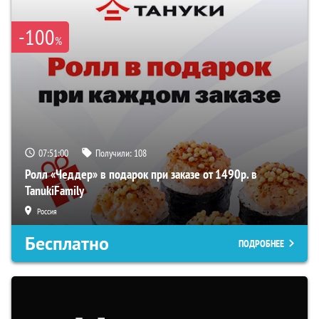
-100
%
07:50:59
Получили:
108
Ролл «Чеддер» в подарок при заказе от 1490р. в
TanukiFamily
Россия
Бесплатно
ПОДРОБНЕЕ