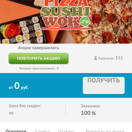
Акция завершилась
331
ПОВТОРИТЬ АКЦИЮ
Получили:
Человек проголосовало: 0
ПОЛУЧИТЬ
0
от
руб.
Цена без скидки:
Экономия:
∞
100
%
Основное
Адреса
Отзывы
Вопросы по акции