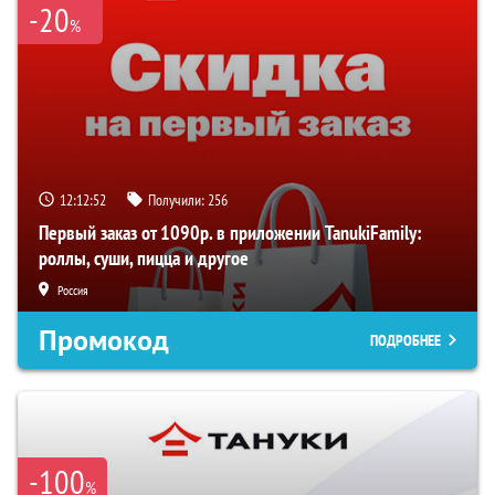
-20
%
12:12:51
Получили:
256
Первый заказ от 1090р. в приложении TanukiFamily:
роллы, суши, пицца и другое
Россия
Промокод
ПОДРОБНЕЕ
-100
%