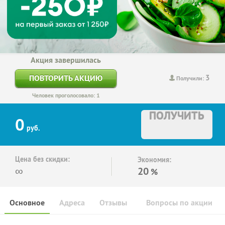
Акция завершилась
3
ПОВТОРИТЬ АКЦИЮ
Получили:
Человек проголосовало: 1
ПОЛУЧИТЬ
0
руб.
Цена без скидки:
Экономия:
∞
20
%
Основное
Адреса
Отзывы
Вопросы по акции