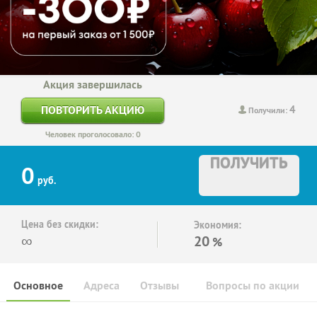
Акция завершилась
4
ПОВТОРИТЬ АКЦИЮ
Получили:
Человек проголосовало: 0
ПОЛУЧИТЬ
0
руб.
Цена без скидки:
Экономия:
∞
20
%
Основное
Адреса
Отзывы
Вопросы по акции