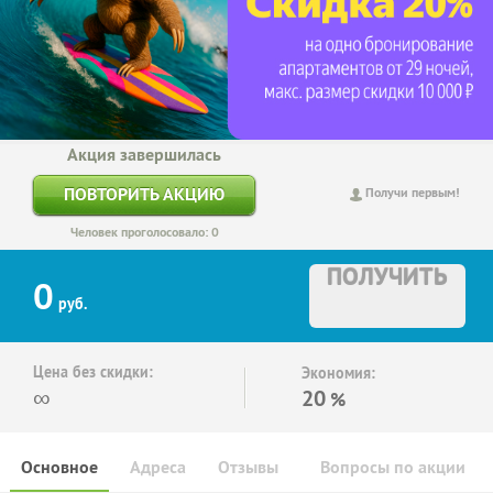
Акция завершилась
ПОВТОРИТЬ АКЦИЮ
Получи первым!
Человек проголосовало: 0
ПОЛУЧИТЬ
0
руб.
Цена без скидки:
Экономия:
∞
20
%
Основное
Адреса
Отзывы
Вопросы по акции