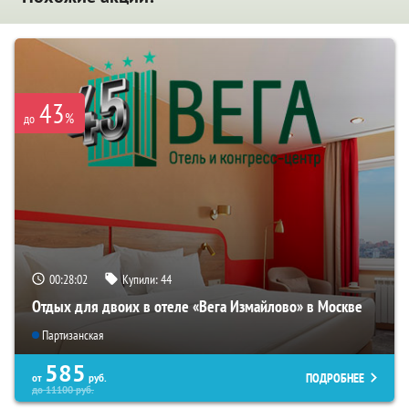
43
%
до
00:28:01
Купили:
44
Отдых для двоих в отеле «Вега Измайлово» в Москве
Партизанская
585
ПОДРОБНЕЕ
от
руб.
до
11100
руб.