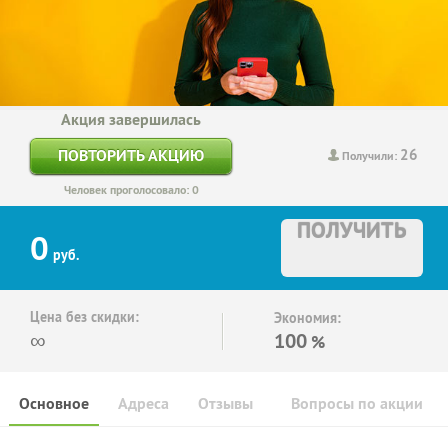
Акция завершилась
26
ПОВТОРИТЬ АКЦИЮ
Получили:
Человек проголосовало: 0
ПОЛУЧИТЬ
0
руб.
Цена без скидки:
Экономия:
∞
100
%
Основное
Адреса
Отзывы
Вопросы по акции