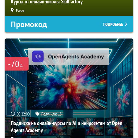
Курсы от онлайн-школы Skillfactory
Россия
Промокод
ПОДРОБНЕЕ
-70
%
00:21:59
Получили:
18
Подписка на онлайн-курсы по AI и нейросетям от Open
Agents Academy