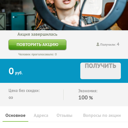
Акция завершилась
4
ПОВТОРИТЬ АКЦИЮ
Получили:
Человек проголосовало: 0
ПОЛУЧИТЬ
0
руб.
Цена без скидки:
Экономия:
∞
100
%
Основное
Адреса
Отзывы
Вопросы по акции