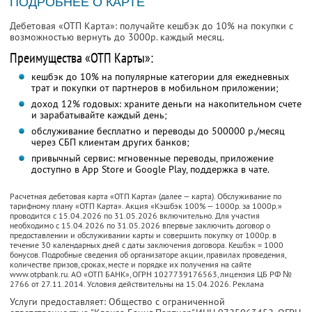
ПОДРОБНЕЕ О КАРТЕ
Дебетовая «ОТП Карта»: получайте кешбэк до 10% на покупки с
возможностью вернуть до 3000р. каждый месяц.
Преимущества «ОТП Карты»:
кешбэк до 10% на популярные категории для ежедневных
трат и покупки от партнеров в мобильном приложении;
доход 12% годовых: храните деньги на накопительном счете
и зарабатывайте каждый день;
обслуживание бесплатно и переводы до 500000 р./месяц
через СБП клиентам других банков;
привычный сервис: мгновенные переводы, приложение
доступно в App Store и Google Play, поддержка в чате.
Расчетная дебетовая карта «ОТП Карта» (далее — карта). Обслуживание по
тарифному плану «ОТП Карта». Акция «Кэшбэк 100% — 1000р. за 1000р.»
проводится с 15.04.2026 по 31.05.2026 включительно. Для участия
необходимо с 15.04.2026 по 31.05.2026 впервые заключить договор о
предоставлении и обслуживании карты и совершить покупку от 1000р. в
течение 30 календарных дней с даты заключения договора. Кешбэк = 1000
бонусов. Подробные сведения об организаторе акции, правилах проведения,
количестве призов, сроках, месте и порядке их получения на сайте
www.otpbank.ru. АО «ОТП БАНК», ОГРН 1027739176563, лицензия ЦБ РФ №
2766 от 27.11.2014. Условия действительны на 15.04.2026. Реклама
Услуги предоставляет: Общество с ограниченной