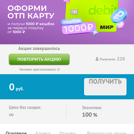
Акция завершилась
220
ПОВТОРИТЬ АКЦИЮ
Получили:
Человек проголосовало: 0
ПОЛУЧИТЬ
0
руб.
Цена без скидки:
Экономия:
∞
100
%
Основное
Адреса
Отзывы
Вопросы по акции