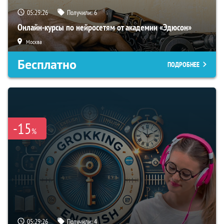
05:29:25
Получили:
6
Онлайн-курсы по нейросетям от академии «Эдюсон»
Москва
Бесплатно
ПОДРОБНЕЕ
-15
%
05:29:25
Получили:
4