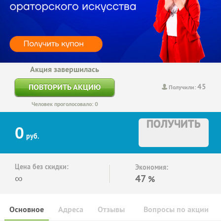
Акция завершилась
45
ПОВТОРИТЬ АКЦИЮ
Получили:
Человек проголосовало: 0
ПОЛУЧИТЬ
0
руб.
Цена без скидки:
Экономия:
∞
47
%
Основное
Адреса
Отзывы
Вопросы по акции