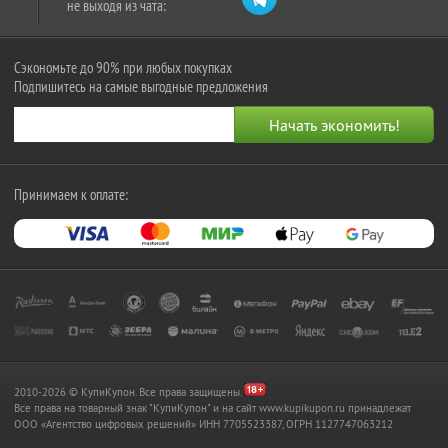
не выходя из чата:
Сэкономьте до 90% при любых покупках
Подпишитесь на самые выгодные предложения
Принимаем к оплате:
2010-2026 © КупиКупон. Все права защищены.
Все права на товарный знак "КупиКупон" и на сайт www.kupikupon.ru принадлежат
OOO «Агентство цифровых решений» ИНН 7705523387, ОГРН 1127747063212