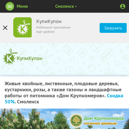
Меню
Смоленск
КупиКупон
Мобильное приложение
Загрузить
ещё удобнее
Живые хвойные, лиственные, плодовые деревья,
кустарники, розы, а также газоны и ландшафтные
работы от питомника «Дом Крупномеров».
Скидка
50%
. Смоленск