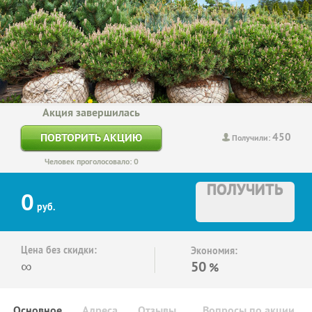
Акция завершилась
450
ПОВТОРИТЬ АКЦИЮ
Получили:
Человек проголосовало: 0
ПОЛУЧИТЬ
0
руб.
Цена без скидки:
Экономия:
∞
50
%
Основное
Адреса
Отзывы
Вопросы по акции