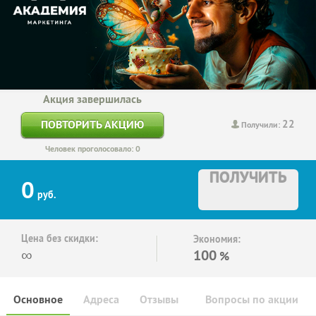
Акция завершилась
22
ПОВТОРИТЬ АКЦИЮ
Получили:
Человек проголосовало: 0
ПОЛУЧИТЬ
0
руб.
Цена без скидки:
Экономия:
∞
100
%
Основное
Адреса
Отзывы
Вопросы по акции