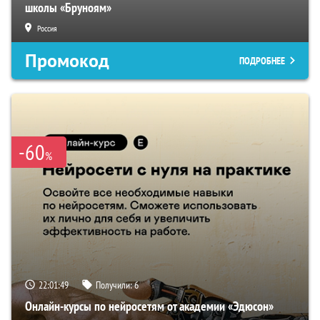
школы «Бруноям»
Россия
Промокод
ПОДРОБНЕЕ
-60
%
22:01:48
Получили:
6
Онлайн-курсы по нейросетям от академии «Эдюсон»