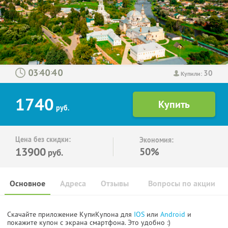
30
:
:
Купили:
1740
руб.
Цена без скидки:
Экономия:
13900
50%
руб.
Основное
Адреса
Отзывы
Вопросы по акции
Скачайте приложение КупиКупона для
IOS
или
Android
и
покажите купон с экрана смартфона. Это удобно :)