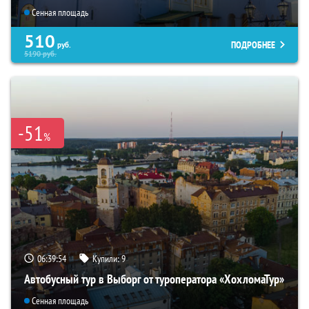
Сенная площадь
510
ПОДРОБНЕЕ
руб.
5190
руб.
-51
%
06:39:53
Купили:
9
Автобусный тур в Выборг от туроператора «ХохломаТур»
Сенная площадь