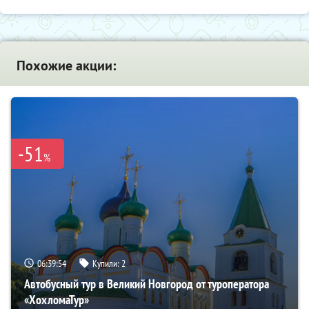
Похожие акции:
-51
%
06:39:53
Купили:
2
Автобусный тур в Великий Новгород от туроператора
«ХохломаТур»