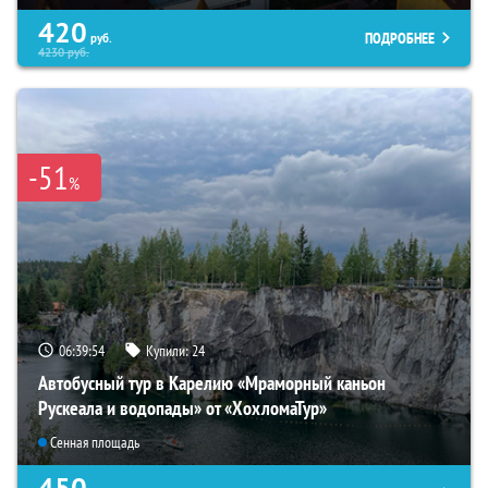
420
ПОДРОБНЕЕ
руб.
4230
руб.
-51
%
06:39:53
Купили:
24
Автобусный тур в Карелию «Мраморный каньон
Рускеала и водопады» от «ХохломаТур»
Сенная площадь
450