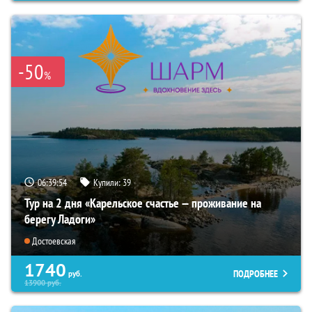
-50
%
06:39:53
Купили:
39
Тур на 2 дня «Карельское счастье — проживание на
берегу Ладоги»
Достоевская
1740
ПОДРОБНЕЕ
руб.
13900
руб.