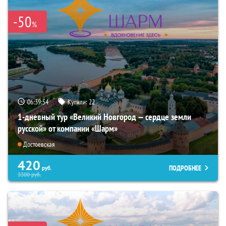
-50
%
06:39:53
Купили:
22
1-дневный тур «Великий Новгород — сердце земли
русской» от компании «Шарм»
Достоевская
420
ПОДРОБНЕЕ
руб.
3300
руб.