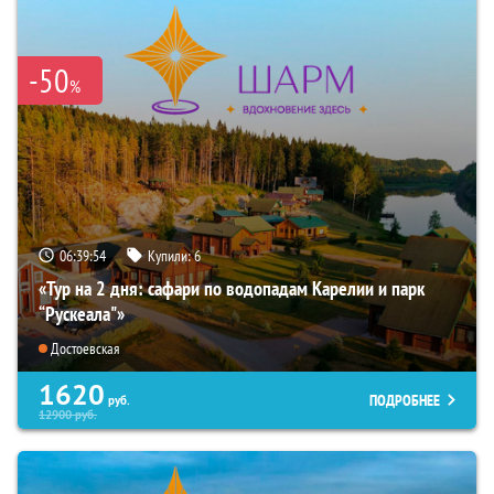
-50
%
06:39:53
Купили:
6
«Тур на 2 дня: сафари по водопадам Карелии и парк
“Рускеала"»
Достоевская
1620
ПОДРОБНЕЕ
руб.
12900
руб.