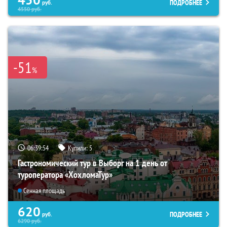
ПОДРОБНЕЕ
руб.
4550
руб.
-51
%
06:39:53
Купили:
5
Гастрономический тур в Выборг на 1 день от
туроператора «ХохломаТур»
Сенная площадь
620
ПОДРОБНЕЕ
руб.
6290
руб.