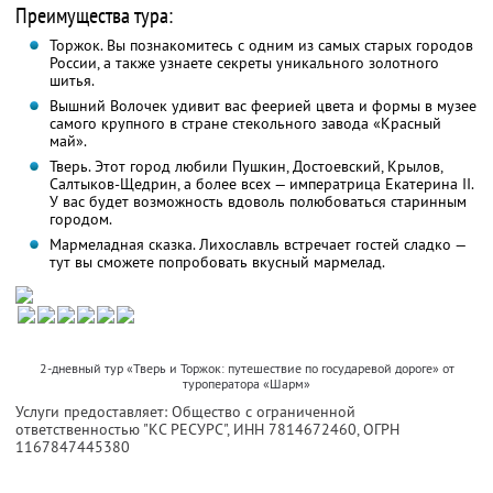
Преимущества тура:
Торжок. Вы познакомитесь с одним из самых старых городов
России, а также узнаете секреты уникального золотного
шитья.
Вышний Волочек удивит вас феерией цвета и формы в музее
самого крупного в стране стекольного завода «Красный
май».
Тверь. Этот город любили Пушкин, Достоевский, Крылов,
Салтыков-Щедрин, а более всех — императрица Екатерина II.
У вас будет возможность вдоволь полюбоваться старинным
городом.
Мармеладная сказка. Лихославль встречает гостей сладко —
тут вы сможете попробовать вкусный мармелад.
2-дневный тур «Тверь и Торжок: путешествие по государевой дороге» от
туроператора «Шарм»
Услуги предоставляет: Общество с ограниченной
ответственностью "КС РЕСУРС",
ИНН 7814672460
, ОГРН
1167847445380