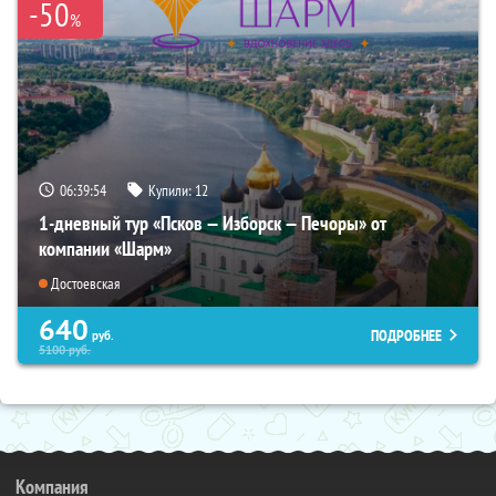
-50
%
06:39:53
Купили:
12
1-дневный тур «Псков — Изборск — Печоры» от
компании «Шарм»
Достоевская
640
ПОДРОБНЕЕ
руб.
5100
руб.
Компания