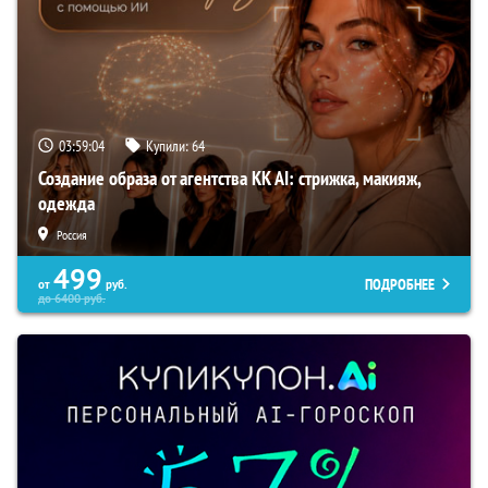
03:59:03
Купили:
64
Создание образа от агентства KK AI: стрижка, макияж,
одежда
Россия
499
ПОДРОБНЕЕ
от
руб.
до
6400
руб.