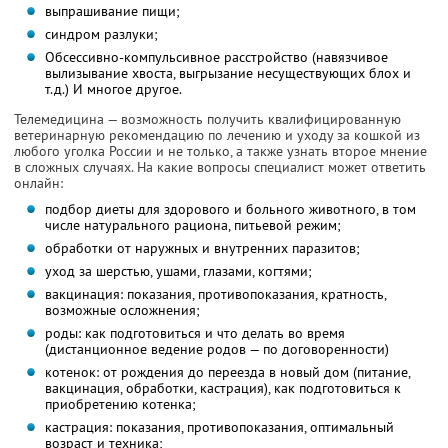
выпрашивание пищи;
синдром разлуки;
Обсессивно-компульсивное расстройство (навязчивое
вылизывание хвоста, выгрызание несуществующих блох и
т.д.) И многое другое.
Телемедицина — возможность получить квалифицированную
ветеринарную рекомендацию по лечению и уходу за кошкой из
любого уголка России и не только, а также узнать второе мнение
в сложных случаях. На какие вопросы специалист может ответить
онлайн:
подбор диеты для здорового и больного животного, в том
числе натурального рациона, питьевой режим;
обработки от наружных и внутренних паразитов;
уход за шерстью, ушами, глазами, когтями;
вакцинация: показания, противопоказания, кратность,
возможные осложнения;
роды: как подготовиться и что делать во время
(дистанционное ведение родов — по договоренности)
котенок: от рождения до переезда в новый дом (питание,
вакцинация, обработки, кастрация), как подготовиться к
приобретению котенка;
кастрация: показания, противопоказания, оптимальный
возраст и техника;