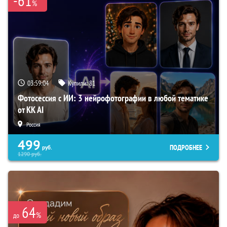
-61
%
03:59:03
Купили:
81
Фотосессия с ИИ: 3 нейрофотографии в любой тематике
от KK AI
Россия
499
ПОДРОБНЕЕ
руб.
1290
руб.
64
%
до