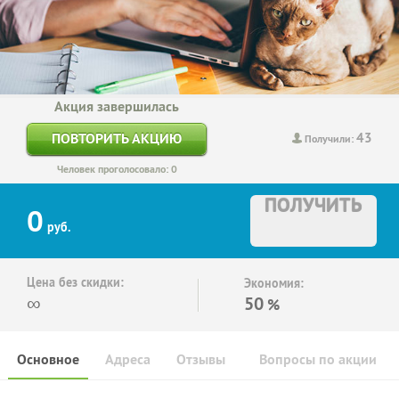
Акция завершилась
43
ПОВТОРИТЬ АКЦИЮ
Получили:
Человек проголосовало: 0
ПОЛУЧИТЬ
0
руб.
Цена без скидки:
Экономия:
∞
50
%
Основное
Адреса
Отзывы
Вопросы по акции